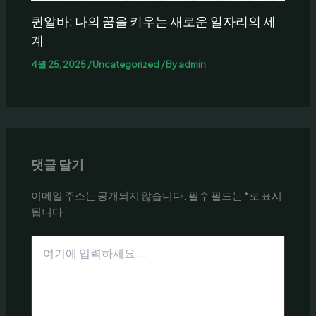
퀸알바: 나의 꿈을 키우는 새로운 일자리의 세
계
4월 25, 2025
/
Uncategorized
/ By
admin
댓글 달기
이메일 주소는 공개되지 않습니다.
필수 필드는
*
로 표시
됩니다
여
기
에
입
력
하