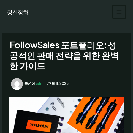
콘
텐
정신정화
츠
로
건
너
FollowSales 포트폴리오: 성
뛰
기
공적인 판매 전략을 위한 완벽
한 가이드
글쓴이
admin
/
9월 11, 2025