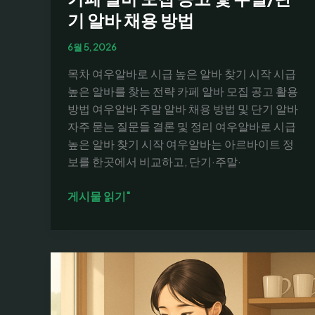
기 알바 채용 방법
6월 5, 2026
목차 여우알바로 시급 높은 알바 찾기 시작 시급
높은 알바를 찾는 전략 카페 알바 모집 공고 활용
방법 여우알바 주말 알바 채용 방법 및 단기 알바
자주 묻는 질문들 결론 및 정리 여우알바로 시급
높은 알바 찾기 시작 여우알바는 아르바이트 정
보를 한곳에서 비교하고, 단기·주말·
여
게시물 읽기"
우
알
바
시
급
높