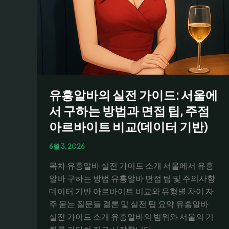
유
흥
주
점
호
스
테
유흥알바의 실전 가이드: 서울에
스
아
서 구하는 방법과 면접 팁, 주점
르
아르바이트 비교(데이터 기반)
바
이
6월 3, 2026
트
목차 유흥알바 실전 가이드 소개 서울에서 유흥
시
알바 구하는 방법 유흥알바 면접 팁 및 주의사항
급
데이터 기반 아르바이트 비교와 유형별 차이 자
비
주 묻는 질문들 결론 및 실전 팁 요약 유흥알바
교
실전 가이드 소개 유흥알바의 범위와 서울의 기
와