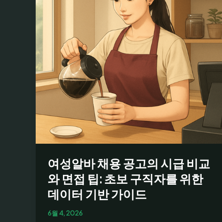
은
알
바
찾
기:
카
페
알
바
모
집
공
고
여성알바 채용 공고의 시급 비교
및
주
와 면접 팁: 초보 구직자를 위한
말/
데이터 기반 가이드
단
기
6월 4, 2026