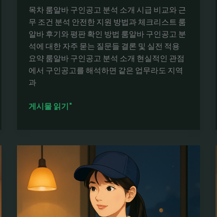
보
목차 룸알바 구인공고 분석 소개 시급 비교와 근
자
무 조건 분석 안전한 지원 방법과 체크리스트 룸
구
알바 후기와 평판 확인 방법 룸알바 구인공고 분
직
석에 대한 자주 묻는 질문들 결론 및 실전 적용
팁
요약 룸알바 구인공고 분석 소개 현실적인 관점
에서 구인공고를 해석하면 같은 업무라도 지역
과
룸
게시물 읽기"
알
바
구
인
공
고
분
석:
시