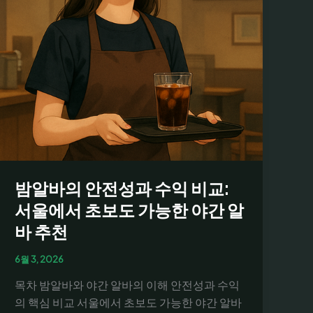
비
교:
서
울
주
말
구
인
정
보
밤알바의 안전성과 수익 비교:
를
한
서울에서 초보도 가능한 야간 알
눈
바 추천
에
분
6월 3, 2026
석
목차 밤알바와 야간 알바의 이해 안전성과 수익
의 핵심 비교 서울에서 초보도 가능한 야간 알바