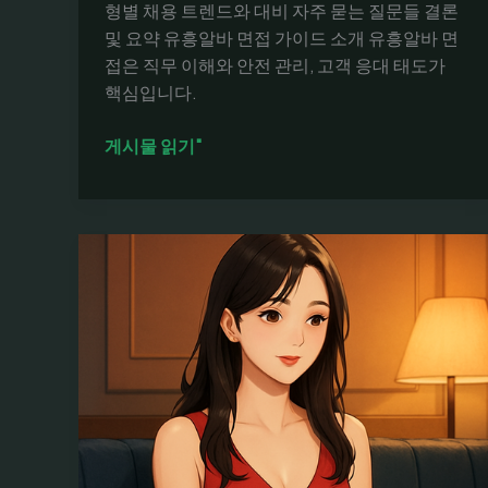
형별 채용 트렌드와 대비 자주 묻는 질문들 결론
반
및 요약 유흥알바 면접 가이드 소개 유흥알바 면
가
접은 직무 이해와 안전 관리, 고객 응대 태도가
이
핵심입니다.
드
유
게시물 읽기"
흥
알
바
면
접
가
이
드:
서
울
강
남