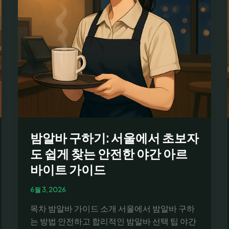
급
비
교
와
안
전
한
지
원
방
밤알바 구하기: 서울에서 초보자
법
및
도 쉽게 찾는 안전한 야간 아르
체
바이트 가이드
크
리
6월 3, 2026
스
목차 밤알바 가이드 소개 서울에서 밤알바 구하
트
는 방법 안전하고 합리적인 밤알바 선택 팁 야간