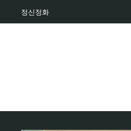
콘
정신정화
텐
츠
로
건
너
뛰
기
Headline Fo