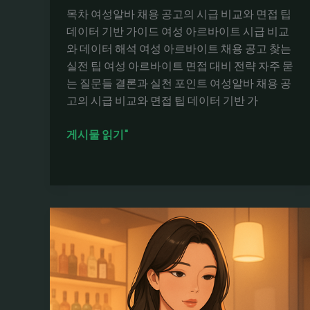
알
목차 여성알바 채용 공고의 시급 비교와 면접 팁
바
데이터 기반 가이드 여성 아르바이트 시급 비교
채
와 데이터 해석 여성 아르바이트 채용 공고 찾는
용
실전 팁 여성 아르바이트 면접 대비 전략 자주 묻
방
는 질문들 결론과 실천 포인트 여성알바 채용 공
법
고의 시급 비교와 면접 팁 데이터 기반 가
여
게시물 읽기"
성
알
바
채
용
공
고
의
시
급