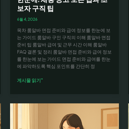
보자 구직 팁
6월 4, 2026
목차 룸알바 면접 준비와 급여 정보를 한눈에 보
는 가이드 룸알바 구인 구직의 이해 룸알바 면접
준비 팁 룸알바 급여 및 근무 시간 이해 룸알바
FAQ 결론 및 정리 룸알바 면접 준비와 급여 정보
를 한눈에 보는 가이드 면접 준비와 급여를 한눈
에 파악하도록 핵심 포인트를 간단히 정
룸
게시물 읽기"
알
바
면
접
준
비