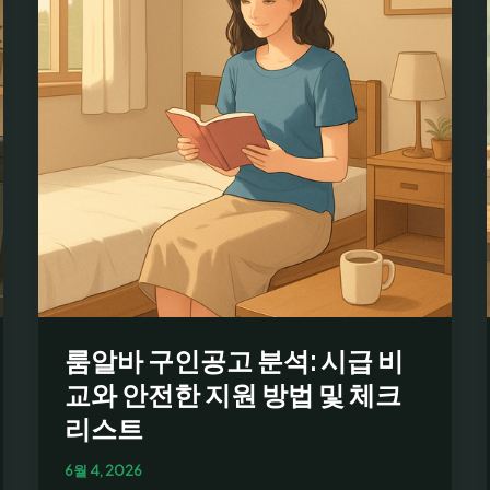
와
급
여
정
보
를
한
눈
에:
채
용
공
고
룸알바 구인공고 분석: 시급 비
보
는
교와 안전한 지원 방법 및 체크
법
리스트
과
초
6월 4, 2026