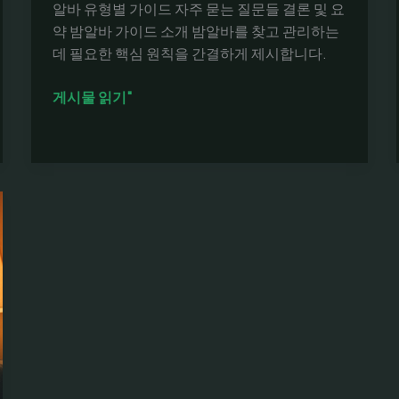
알바 유형별 가이드 자주 묻는 질문들 결론 및 요
약 밤알바 가이드 소개 밤알바를 찾고 관리하는
데 필요한 핵심 원칙을 간결하게 제시합니다.
밤
게시물 읽기"
알
바
구
하
기:
서
울
에
서
초
보
자
도