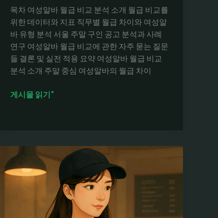
까
목차 여성알바 월급 비교 분석 소개 월급 비교를
지
위한 데이터와 지표 직무별 월급 차이와 여성알
한
바 유형 분석 서울 주말 구인 공고 분석과 사례
눈
연구 여성알바 월급 비교에 관한 자주 묻는 질문
에
들 결론 및 실전 적용 요약 여성알바 월급 비교
분석 소개 주말 중심 여성알바의 월급 차이
여
게시물 읽기"
성
알
바
채
용
공
고
의
월
급