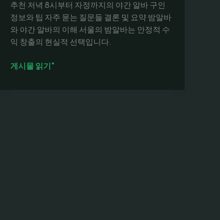
추천 저녁 8시부터 자정까지의 야간 알바 구인
정보와 팁 자주 묻는 질문들 결론 및 요약 밤알바
와 야간 알바의 이해 서울의 밤알바는 안정적 수
익 창출의 현실적 선택입니다.
밤
게시물 읽기"
알
바
의
안
전
성
과
수
익
비
교:
서