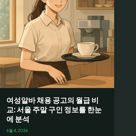
게
구
하
는
방
법
과
채
용
공
고
확
인
여성알바 채용 공고의 월급 비
팁,
이
교: 서울 주말 구인 정보를 한눈
용
에 분석
후
기
6월 4, 2026