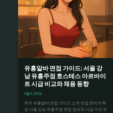
비
교
와
면
접
팁:
초
보
구
직
유흥알바 면접 가이드: 서울 강
자
를
남 유흥주점 호스테스 아르바이
위
트 시급 비교와 채용 동향
한
데
6월 3, 2026
이
목차 유흥알바 면접 가이드 소개 면접 준비의 핵
터
심 서울 강남 유흥주점 면접 정보와 시급 구조 유
기