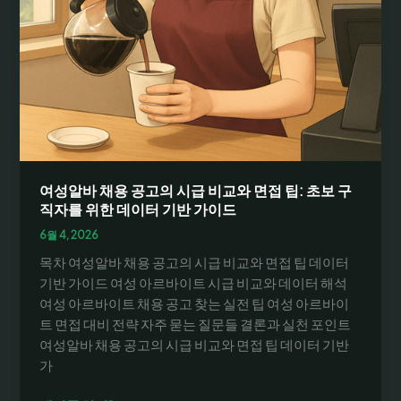
과
채
용
공
고
확
인
팁,
이
용
여성알바 채용 공고의 시급 비교와 면접 팁: 초보 구
후
직자를 위한 데이터 기반 가이드
기
6월 4, 2026
까
목차 여성알바 채용 공고의 시급 비교와 면접 팁 데이터
지
기반 가이드 여성 아르바이트 시급 비교와 데이터 해석
한
여성 아르바이트 채용 공고 찾는 실전 팁 여성 아르바이
눈
트 면접 대비 전략 자주 묻는 질문들 결론과 실천 포인트
에
여성알바 채용 공고의 시급 비교와 면접 팁 데이터 기반
가