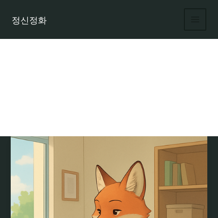
콘
텐
정신정화
츠
로
건
너
뛰
기
Uncategorized