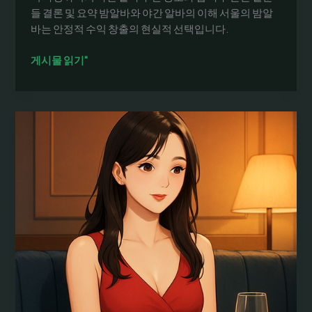
가
들 결론 및 요약 밤알바와 야간 알바의 이해 서울의 밤알
이
바는 안정적 수익 창출의 현실적 선택입니다.
드
밤
게시물 읽기"
알
바
의
안
전
성
과
수
익
비
교:
서
울
에
서