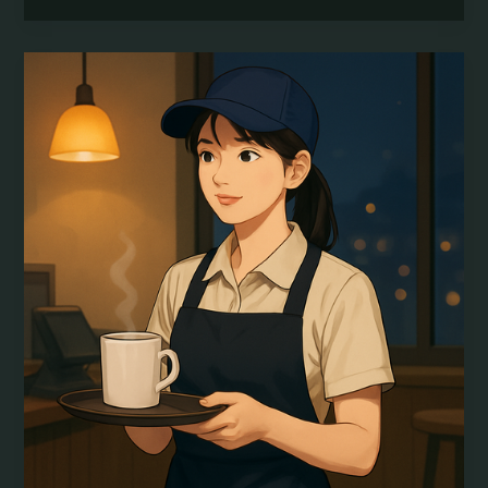
알
바
면
접
가
이
드:
서
울
강
남
유
흥
주
점
호
스
테
스