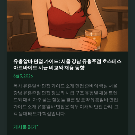
울
주
말
구
인
정
보
를
한
유흥알바 면접 가이드: 서울 강남 유흥주점 호스테스
눈
아르바이트 시급 비교와 채용 동향
에
6월 3, 2026
분
목차 유흥알바 면접 가이드 소개 면접 준비의 핵심 서울
석
강남 유흥주점 면접 정보와 시급 구조 유형별 채용 트렌
드와 대비 자주 묻는 질문들 결론 및 요약 유흥알바 면접
가이드 소개 유흥알바 면접은 직무 이해와 안전 관리, 고
객 응대 태도가 핵심입니다.
유
게시물 읽기"
흥