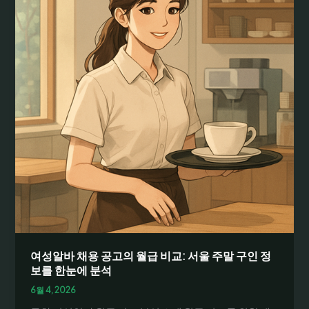
분
석:
시
급
비
교
와
안
전
한
지
원
방
법
및
체
여성알바 채용 공고의 월급 비교: 서울 주말 구인 정
크
보를 한눈에 분석
리
6월 4, 2026
스