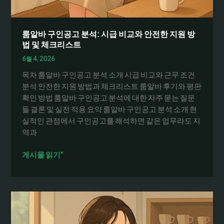
직
자
를
룸알바 구인공고 분석: 시급 비교와 안전한 지원 방
위
법 및 체크리스트
한
6월 4, 2026
데
목차 룸알바 구인공고 분석 소개 시급 비교와 근무 조건
이
분석 안전한 지원 방법과 체크리스트 룸알바 후기와 평판
터
확인 방법 룸알바 구인공고 분석에 대한 자주 묻는 질문
기
들 결론 및 실전 적용 요약 룸알바 구인공고 분석 소개 현
반
실적인 관점에서 구인공고를 해석하면 같은 업무라도 지
가
역과
이
드
룸
게시물 읽기"
알
바
구
인
공
고