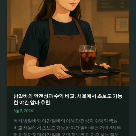
서
초
보
자
도
쉽
게
찾
는
안
전
한
야
간
밤알바의 안전성과 수익 비교: 서울에서 초보도 가능
아
한 야간 알바 추천
르
6월 3, 2026
바
목차 밤알바와 야간 알바의 이해 안전성과 수익의 핵심
이
비교 서울에서 초보도 가능한 야간 알바 추천 저녁 8시부
트
터 자정까지의 야간 알바 구인 정보와 팁 자주 묻는 질문