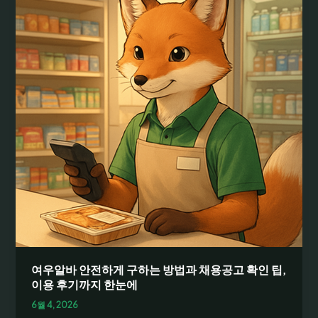
비
와
급
여
정
보
를
한
눈
에:
채
용
공
고
보
는
법
여우알바 안전하게 구하는 방법과 채용공고 확인 팁,
과
이용 후기까지 한눈에
초
6월 4, 2026
보