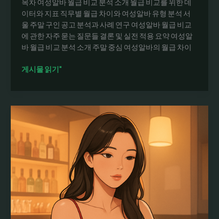
목차 여성알바 월급 비교 분석 소개 월급 비교를 위한 데
트
이터와 지표 직무별 월급 차이와 여성알바 유형 분석 서
울 주말 구인 공고 분석과 사례 연구 여성알바 월급 비교
에 관한 자주 묻는 질문들 결론 및 실전 적용 요약 여성알
바 월급 비교 분석 소개 주말 중심 여성알바의 월급 차이
여
게시물 읽기"
성
알
바
채
용
공
고
의
월
급
비
교:
서