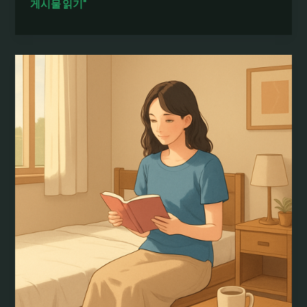
여
게시물 읽기"
성
알
바
채
용
공
고
의
시
급
비
교
와
면
접
팁:
초
보
구