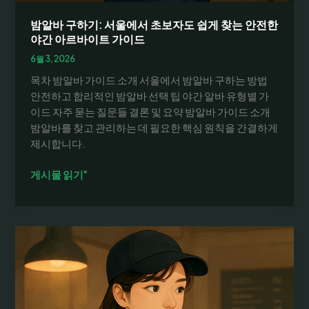
아
르
밤알바 구하기: 서울에서 초보자도 쉽게 찾는 안전한
바
야간 아르바이트 가이드
이
6월 3, 2026
트
목차 밤알바 가이드 소개 서울에서 밤알바 구하는 방법
시
안전하고 합리적인 밤알바 선택 팁 야간 알바 유형별 가
급
이드 자주 묻는 질문들 결론 및 요약 밤알바 가이드 소개
비
밤알바를 찾고 관리하는 데 필요한 핵심 원칙을 간결하게
교
제시합니다.
와
채
밤
게시물 읽기"
용
알
동
바
향
구
하
기:
서
울
에