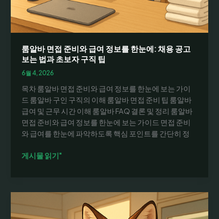
공
고
및
주
말/
룸알바 면접 준비와 급여 정보를 한눈에: 채용 공고
단
보는 법과 초보자 구직 팁
기
6월 4, 2026
알
목차 룸알바 면접 준비와 급여 정보를 한눈에 보는 가이
바
드 룸알바 구인 구직의 이해 룸알바 면접 준비 팁 룸알바
채
급여 및 근무 시간 이해 룸알바 FAQ 결론 및 정리 룸알바
용
면접 준비와 급여 정보를 한눈에 보는 가이드 면접 준비
방
와 급여를 한눈에 파악하도록 핵심 포인트를 간단히 정
법
룸
게시물 읽기"
알
바
면
접
준