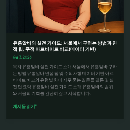
초
보
도
가
능
한
야
유흥알바의 실전 가이드: 서울에서 구하는 방법과 면
간
접 팁, 주점 아르바이트 비교(데이터 기반)
알
6월 3, 2026
바
목차 유흥알바 실전 가이드 소개 서울에서 유흥알바 구하
추
는 방법 유흥알바 면접 팁 및 주의사항 데이터 기반 아르
천
바이트 비교와 유형별 차이 자주 묻는 질문들 결론 및 실
전 팁 요약 유흥알바 실전 가이드 소개 유흥알바의 범위
와 서울의 기회를 간단히 짚고 시작합니다.
유
게시물 읽기"
흥
알
바