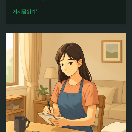
여
게시물 읽기"
우
알
바
시
급
높
은
알
바
찾
기:
카
페
알
바
모
집