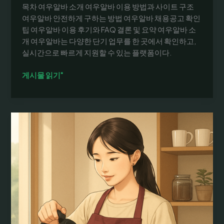
목차 여우알바 소개 여우알바 이용 방법과 사이트 구조
자
여우알바 안전하게 구하는 방법 여우알바 채용공고 확인
구
팁 여우알바 이용 후기와 FAQ 결론 및 요약 여우알바 소
직
개 여우알바는 다양한 단기 업무를 한 곳에서 확인하고,
팁
실시간으로 빠르게 지원할 수 있는 플랫폼이다.
여
게시물 읽기"
우
알
바
안
전
하
게
구
하
는
방
법