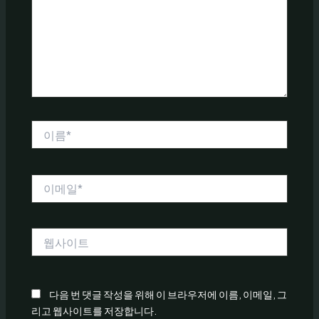
력
하
세
요...
이
름
*
이
메
일
*
웹
사
이
트
다음 번 댓글 작성을 위해 이 브라우저에 이름, 이메일, 그
리고 웹사이트를 저장합니다.