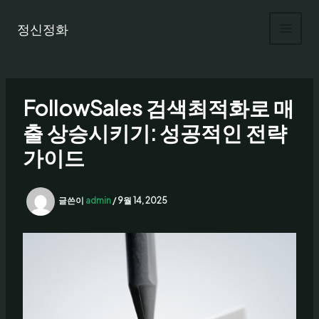
콘
텐
정신정화
츠
로
건
너
FollowSales 검색최적화로 매
뛰
기
출 상승시키기: 성공적인 전략
가이드
글쓴이
admin
/
9월 14, 2025