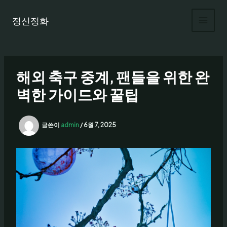
콘
텐
정신정화
츠
로
건
너
해외 축구 중계, 팬들을 위한 완
뛰
기
벽한 가이드와 꿀팁
글쓴이
admin
/
6월 7, 2025