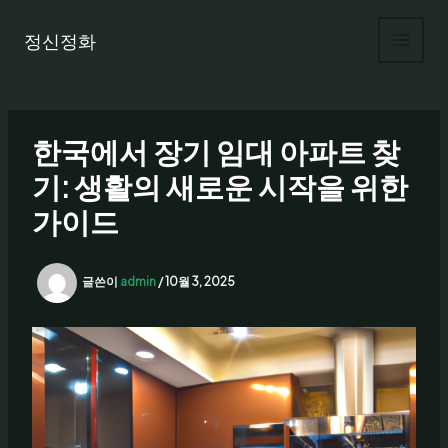
콘
텐
정신정화
츠
로
건
너
한국에서 장기 임대 아파트 찾
뛰
기
기: 생활의 새로운 시작을 위한
가이드
글쓴이
admin
/
10월 3, 2025