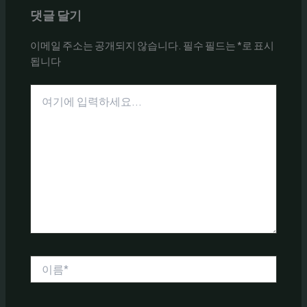
댓글 달기
이메일 주소는 공개되지 않습니다.
필수 필드는
*
로 표시
됩니다
여
기
에
입
력
하
세
요...
이
름
*