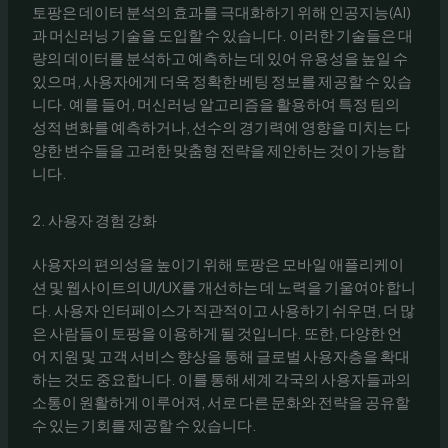
토팡은 데이터 분석의 효과를 극대화하기 위해 인공지능(AI)
과 머신러닝 기술을 도입할 수 있습니다. 이러한 기술들은 대
량의 데이터를 분석하고 예측하는 데 있어 유용성을 높일 수
있으며, 사용자에게 더욱 정확한 베팅 정보를 제공할 수 있습
니다. 예를 들어, 머신러닝 알고리즘을 활용하여 특정 팀의
성적 변화를 예측하거나, 선수의 경기력에 영향을 미치는 다
양한 변수들을 고려한 맞춤형 전략을 제안하는 것이 가능합
니다.
2. 사용자 경험 강화
사용자의 편의성을 높이기 위해 토팡은 모바일 애플리케이
션 및 웹사이트의 UI/UX를 개선하는 데 노력을 기울여야 합니
다. 사용자 인터페이스가 직관적이고 사용하기 쉬우면, 더 많
은 사람들이 토팡을 이용하게 될 것입니다. 또한, 다양한 언
어 지원 및 고객 서비스 향상을 통해 글로벌 사용자층을 확대
하는 것도 중요합니다. 이를 통해 세계 각국의 사용자들과의
소통이 원활하게 이루어져, 서로 다른 문화와 전략을 공유할
수 있는 기회를 제공할 수 있습니다.