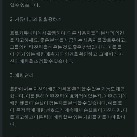
일 수 있습니다.
2. 커뮤니티의 힘 활용하기
토토커뮤니티에서 활동하며, 다른 사용자들의 분석과 의견
을 참고하세요. 좋은 분석을 제공하는 사용자를 팔로우하고,
그들의 베팅 전략을 배우는 것도 좋은 방법입니다. 예를 들
어, 인기 있는 베팅 예측가의 의견을 확인하고, 그에 따라 자
신의 베팅을 조정할 수 있습니다.
3. 베팅 관리
토팡에서는 자신의 베팅 기록을 관리할 수 있는 기능도 제공
합니다. 이를 통해 어떤 전략이 효과적이었는지, 어떤 경기에
베팅 했을 때 손실이 컸는지를 분석할 수 있습니다. 예를 들
어, 특정 팀에 대한 선호도가 계속해서 손실로 이어진다면, 이
를 재고하고 다른 팀에 베팅할 수 있는 기회를 만들어야 합니
다.