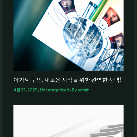
아가씨 구인, 새로운 시작을 위한 완벽한 선택!
4월 25, 2025
/
Uncategorized
/ By
admin