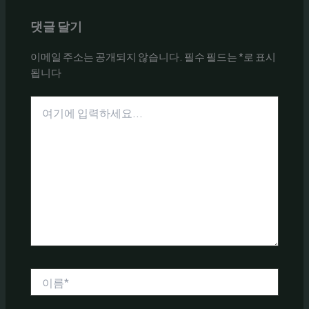
댓글 달기
이메일 주소는 공개되지 않습니다.
필수 필드는
*
로 표시
됩니다
여
기
에
입
력
하
세
요...
이
름
*