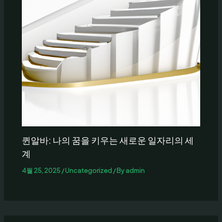
퀸알바: 나의 꿈을 키우는 새로운 일자리의 세
계
4월 25, 2025
/
Uncategorized
/ By
admin