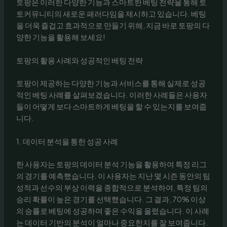
토팡은 이러한 다양한 기능과 스마트한 베팅 전략을 통해 토
토커뮤니티의 새로운 패러다임을 제시하고 있습니다. 베팅
을 더욱 즐겁고 효과적으로 만들기 위해, 지금 바로 토팡의 다
양한 기능을 활용해 보세요!
토팡의 활용 사례와 성공적인 베팅 전략
토팡이 제공하는 다양한 기능과 서비스를 통해 실제로 성공
적인 베팅 사례를 살펴보겠습니다. 이러한 사례들은 사용자
들이 어떻게 보다 스마트하게 베팅을 할 수 있는지를 보여줍
니다.
1. 데이터 분석을 통한 성공 사례
한 사용자는 토팡의 데이터 분석 기능을 활용하여 특정 리그
의 경기를 예측했습니다. 이 사용자는 지난 몇 시즌 동안의 팀
성적과 선수의 부상 이력을 종합적으로 분석하여, 특정 팀의
승리 확률이 높은 경기를 선택했습니다. 그 결과, 70% 이상
의 승률로 베팅에 성공하며 좋은 수익을 올렸습니다. 이 사례
는 데이터 기반의 분석이 얼마나 중요한지를 잘 보여줍니다.