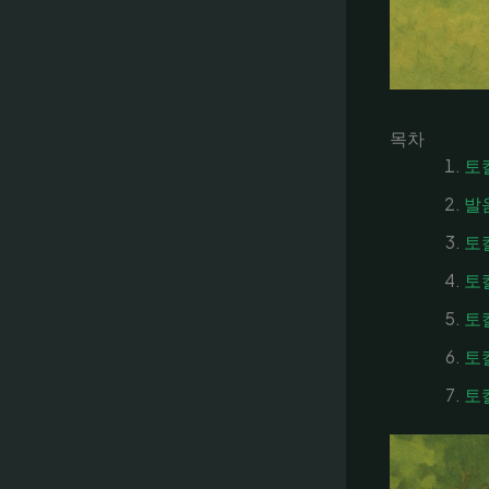
목차
토
발
토
토
토
토
토