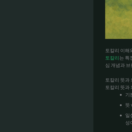
토칼리 이해
토칼리
는 특
심 개념과 브
토칼리 뜻과 
토칼리 뜻과 
기
뜻 
일
성