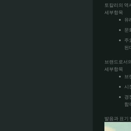
토칼리의 역
세부항목
유
문
주
된
브랜드로서의
세부항목
브
시
경
함
발음과 표기