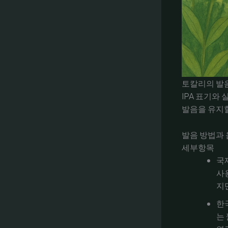
토칼리의 발음
IPA 표기와
발음을 유지할
발음 방법과 
세부항목
국제
사
지
한
는