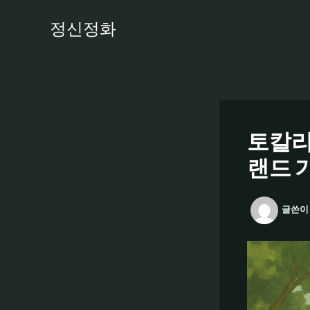
콘
정신정화
텐
츠
로
건
너
뛰
기
토칼리
랜드 
글쓴이