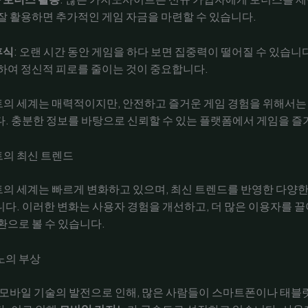
잘 활용하면 추가적인 게임 자금을 마련할 수 있습니다.
휴식
: 오랜 시간 동안 게임을 하다 보면 집중력이 떨어질 수 있습니
하여 정신적 피로를 줄이는 것이 중요합니다.
의 세계는 매력적이지만, 안전하고 즐거운 게임 경험을 위해서는
. 충분한 정보를 바탕으로 신뢰할 수 있는 플랫폼에서 게임을 즐
의 최신 트렌드
의 세계는 빠르게 변화하고 있으며, 최신 트렌드를 반영한 다양한
다. 이러한 변화는 사용자 경험을 개선하고, 더 많은 이용자를 
환으로 볼 수 있습니다.
노의 부상
 모바일 기술의 발전으로 인해, 많은 사람들이 스마트폰이나 태블