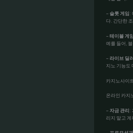
–
슬롯 게임
:
다. 간단한 
–
테이블 게
예를 들어, 
–
라이브 딜러
지노 기능도 
카지노사이트
온라인 카지노
–
자금 관리
리지 말고 계
–
프로모션과