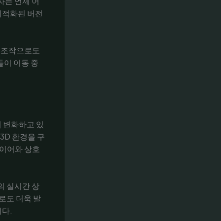
자는 언제 어
최적화된 버전
치 조작으로도
들이 이동 중
 변화하고 있
3D 환경을 구
레이어와 상호
의 실시간 상
로도 더욱 발
다.