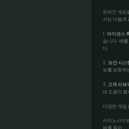
온라인 게임을
서는 다음과 
1.
라이센스 
습니다. 예를
다.
2.
보안 시스
보를 보호하
3.
고객 리뷰
데 도움이 됩
다양한 게임
카지노사이트
예를 들어: