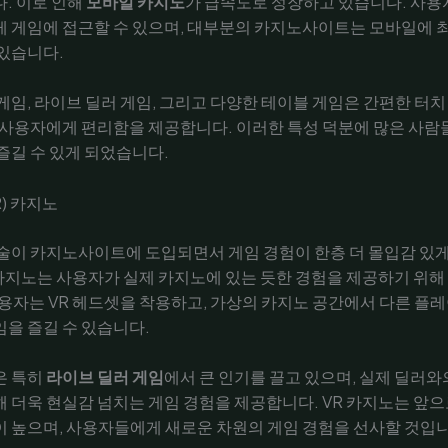
. 이로 인해
모바일 카지노
가 급속도로 성장하고 있습니다. 사용
게 게임에 접근할 수 있으며, 대부분의 카지노사이트는 모바일에 
있습니다.
게임, 라이브 딜러 게임, 그리고 다양한 테이블 게임은 간편한 터
 사용자에게 편리함을 제공합니다. 이러한 특성 덕분에 많은 사람
즐길 수 있게 되었습니다.
R) 카지노
술이 카지노사이트에 도입되면서 게임 경험이 한층 더 몰입감 있게
 카지노는 사용자가 실제 카지노에 있는 듯한 경험을 제공하기 위해 
용자는 VR 헤드셋을 착용하고, 가상의 카지노 공간에서 다른 플
을 즐길 수 있습니다.
은 특히
라이브 딜러 게임
에서 큰 인기를 끌고 있으며, 실제 딜러와
 더욱 현실감 넘치는 게임 경험을 제공합니다. VR 카지노는 앞으
 높으며, 사용자들에게 새로운 차원의 게임 경험을 선사할 것입니