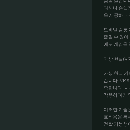
임을 즐깁니다
디서나 손쉽
을 제공하고 
모바일 슬롯 
즐길 수 있어
에도 게임을 
가상 현실(V
가상 현실 기
습니다. VR
축합니다. 사
작용하며 게임
이러한 기술
호작용을 통해
전할 가능성이