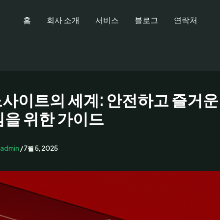
홈
회사 소개
서비스
블로그
연락처
사이트의 세계: 안전하고 즐거운
임을 위한 가이드
admin
/
7월 5, 2025