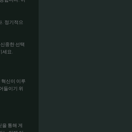
다. 정기적으
 신중한 선택
기세요.
 혁신이 이루
끌어들이기 위
릿을 통해 게