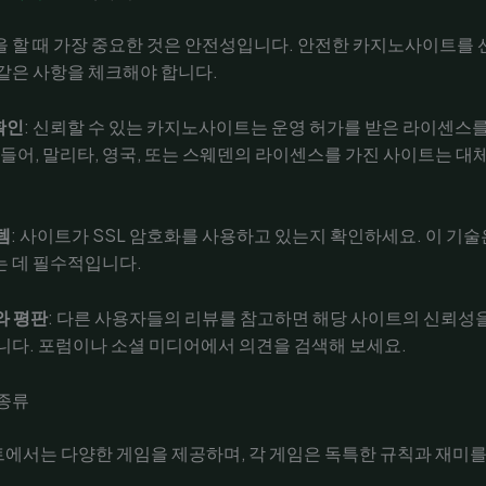
 할 때 가장 중요한 것은 안전성입니다. 안전한 카지노사이트를
같은 사항을 체크해야 합니다.
확인
: 신뢰할 수 있는 카지노사이트는 운영 허가를 받은 라이센스
 들어, 말리타, 영국, 또는 스웨덴의 라이센스를 가진 사이트는 
템
: 사이트가 SSL 암호화를 사용하고 있는지 확인하세요. 이 기술
는 데 필수적입니다.
와 평판
: 다른 사용자들의 리뷰를 참고하면 해당 사이트의 신뢰성
니다. 포럼이나 소셜 미디어에서 의견을 검색해 보세요.
 종류
에서는 다양한 게임을 제공하며, 각 게임은 독특한 규칙과 재미를