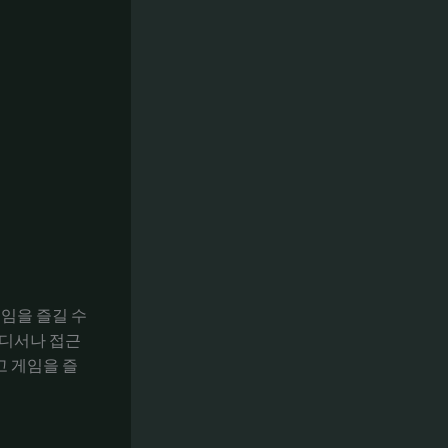
임을 즐길 수
어디서나 접근
고 게임을 즐