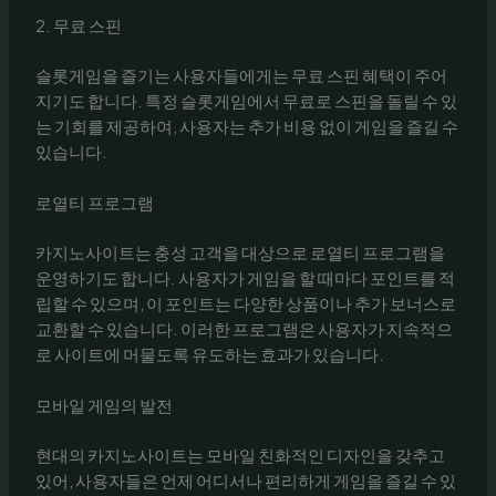
2. 무료 스핀
슬롯게임을 즐기는 사용자들에게는 무료 스핀 혜택이 주어
지기도 합니다. 특정 슬롯게임에서 무료로 스핀을 돌릴 수 있
는 기회를 제공하여, 사용자는 추가 비용 없이 게임을 즐길 수
있습니다.
로열티 프로그램
카지노사이트는 충성 고객을 대상으로 로열티 프로그램을
운영하기도 합니다. 사용자가 게임을 할 때마다 포인트를 적
립할 수 있으며, 이 포인트는 다양한 상품이나 추가 보너스로
교환할 수 있습니다. 이러한 프로그램은 사용자가 지속적으
로 사이트에 머물도록 유도하는 효과가 있습니다.
모바일 게임의 발전
현대의 카지노사이트는 모바일 친화적인 디자인을 갖추고
있어, 사용자들은 언제 어디서나 편리하게 게임을 즐길 수 있