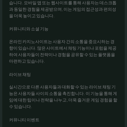
습니다. 모바일 앱 또는 웹사이트를 통해 사용자는 데스크톱
과 동일한 경험을 제공받으며, 이는 게임의 접근성과 편의성
을 더욱 높이고 있습니다.
커뮤니티와 소셜 기능
온라인 카지노사이트는 사용자 간의 소통을 중요시하는 경
향이 있습니다. 많은 사이트에서 채팅 기능이나 포럼을 제공
하여 사용자들이 전략이나 경험을 공유할 수 있는 플랫폼을
마련하고 있습니다.
라이브 채팅
실시간으로 다른 사용자들과 대화할 수 있는 라이브 채팅 기
능은 사용자들 사이의 소통을 촉진합니다. 이 기능을 통해 게
임에 대한 팁이나 전략을 나누고, 더욱 즐거운 게임 경험을 할
수 있습니다.
커뮤니티 이벤트