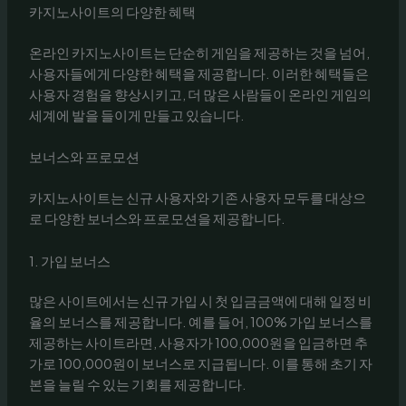
카지노사이트의 다양한 혜택
온라인 카지노사이트는 단순히 게임을 제공하는 것을 넘어,
사용자들에게 다양한 혜택을 제공합니다. 이러한 혜택들은
사용자 경험을 향상시키고, 더 많은 사람들이 온라인 게임의
세계에 발을 들이게 만들고 있습니다.
보너스와 프로모션
카지노사이트는 신규 사용자와 기존 사용자 모두를 대상으
로 다양한 보너스와 프로모션을 제공합니다.
1. 가입 보너스
많은 사이트에서는 신규 가입 시 첫 입금금액에 대해 일정 비
율의 보너스를 제공합니다. 예를 들어, 100% 가입 보너스를
제공하는 사이트라면, 사용자가 100,000원을 입금하면 추
가로 100,000원이 보너스로 지급됩니다. 이를 통해 초기 자
본을 늘릴 수 있는 기회를 제공합니다.