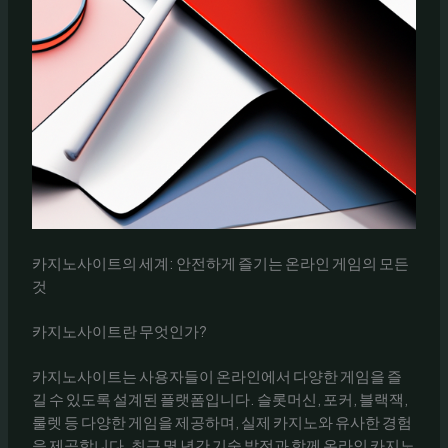
카지노사이트의 세계: 안전하게 즐기는 온라인 게임의 모든
것
카지노사이트란 무엇인가?
카지노사이트는 사용자들이 온라인에서 다양한 게임을 즐
길 수 있도록 설계된 플랫폼입니다. 슬롯머신, 포커, 블랙잭,
룰렛 등 다양한 게임을 제공하며, 실제 카지노와 유사한 경험
을 제공합니다. 최근 몇 년간 기술 발전과 함께 온라인 카지노