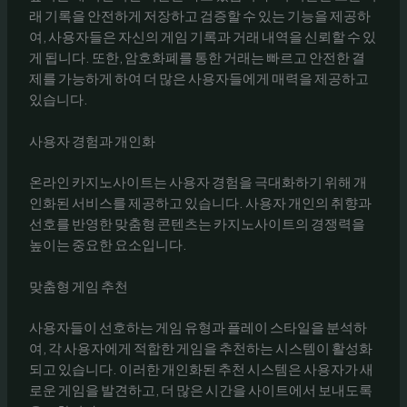
래 기록을 안전하게 저장하고 검증할 수 있는 기능을 제공하
여, 사용자들은 자신의 게임 기록과 거래 내역을 신뢰할 수 있
게 됩니다. 또한, 암호화폐를 통한 거래는 빠르고 안전한 결
제를 가능하게 하여 더 많은 사용자들에게 매력을 제공하고
있습니다.
사용자 경험과 개인화
온라인 카지노사이트는 사용자 경험을 극대화하기 위해 개
인화된 서비스를 제공하고 있습니다. 사용자 개인의 취향과
선호를 반영한 맞춤형 콘텐츠는 카지노사이트의 경쟁력을
높이는 중요한 요소입니다.
맞춤형 게임 추천
사용자들이 선호하는 게임 유형과 플레이 스타일을 분석하
여, 각 사용자에게 적합한 게임을 추천하는 시스템이 활성화
되고 있습니다. 이러한 개인화된 추천 시스템은 사용자가 새
로운 게임을 발견하고, 더 많은 시간을 사이트에서 보내도록