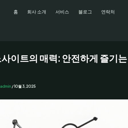
홈
회사 소개
서비스
블로그
연락처
사이트의 매력: 안전하게 즐기는
admin
/
10월 3, 2025