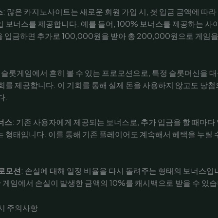
스
: 많은 카지노사이트는 새로운 회원 가입 시, 첫 입금 금액에 따라
 보너스를 제공합니다. 예를 들어, 100% 보너스를 제공하는 
을 입금하면 추가로 100,000원을 받아 총 200,000원으로 게임
: 슬롯게임에서 흔히 볼 수 있는 프로모션으로, 특정 슬롯머신을 
회를 제공합니다. 이 기회를 통해 실제 돈을 사용하지 않고도 당첨
다.
너스
: 기존 사용자에게 제공되는 보너스로, 추가 입금을 할 때마다
 형태입니다. 이를 통해 기존 플레이어도 계속해서 혜택을 누릴 
로모션
: 손실에 대해 일정 비율을 다시 돌려주는 형태의 보너스입니
동안 게임에서 손실이 발생한 금액의 10%를 캐시백으로 받을 수 있습
시 주의사항