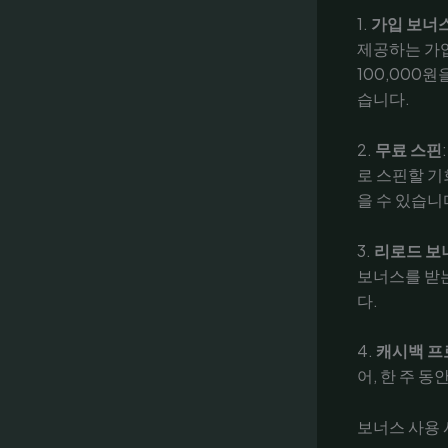
1.
가입 보너
제공하는 가입
100,000원
습니다.
2.
무료 스핀
로 스핀할 기
을 수 있습니
3.
리로드 보
보너스를 받는
다.
4.
캐시백 프
어, 한 주 
보너스 사용 