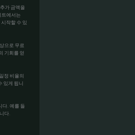
 추가 금액을
사이트에서는
을 시작할 수 있
대상으로 무료
의 기회를 얻
 일정 비율의
수 있게 됩니
다. 예를 들
니다.