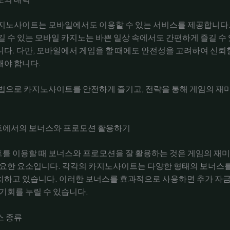
카지노사이트는 모바일에서도 이용할 수 있는 서비스를 제공합니다.
길 수 있는 모바일 카지노는 바쁜 일상 속에서도 간편하게 즐길 수
다. 다만, 모바일에서 게임을 할 때에도 안전성을 고려하여 신뢰할
해야 합니다.
방법으로 카지노사이트를 안전하게 즐기고, 전략을 통해 게임의 재
에서의 보너스와 프로모션 활용하기
 이용할 때 보너스와 프로모션을 잘 활용하는 것은 게임의 재미를
중요한 요소입니다. 각각의 카지노사이트는 다양한 형태의 보너스
치하고 있습니다. 이러한 보너스를 효과적으로 사용하면 추가 자
 기회를 누릴 수 있습니다.
스 종류