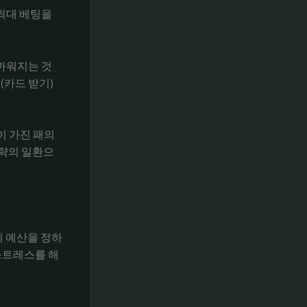
 최대 베팅을
가까워지는 것
(카드 받기)
이 가진 패의
전략의 일환으
의 예산을 정하
 스트레스를 해