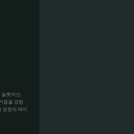
 슬롯머신,
즐거움을 경험
어 경쟁의 재미