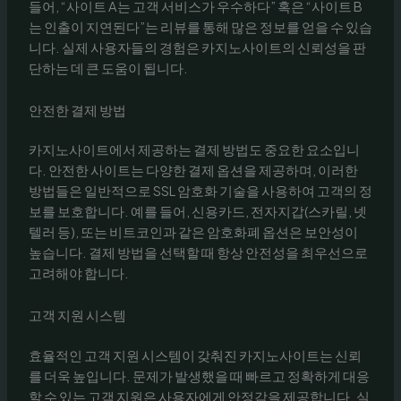
들어, “사이트 A는 고객 서비스가 우수하다” 혹은 “사이트 B
는 인출이 지연된다”는 리뷰를 통해 많은 정보를 얻을 수 있습
니다. 실제 사용자들의 경험은 카지노사이트의 신뢰성을 판
단하는 데 큰 도움이 됩니다.
안전한 결제 방법
카지노사이트에서 제공하는 결제 방법도 중요한 요소입니
다. 안전한 사이트는 다양한 결제 옵션을 제공하며, 이러한
방법들은 일반적으로 SSL 암호화 기술을 사용하여 고객의 정
보를 보호합니다. 예를 들어, 신용카드, 전자지갑(스카릴, 넷
텔러 등), 또는 비트코인과 같은 암호화폐 옵션은 보안성이
높습니다. 결제 방법을 선택할 때 항상 안전성을 최우선으로
고려해야 합니다.
고객 지원 시스템
효율적인 고객 지원 시스템이 갖춰진 카지노사이트는 신뢰
를 더욱 높입니다. 문제가 발생했을 때 빠르고 정확하게 대응
할 수 있는 고객 지원은 사용자에게 안정감을 제공합니다. 실