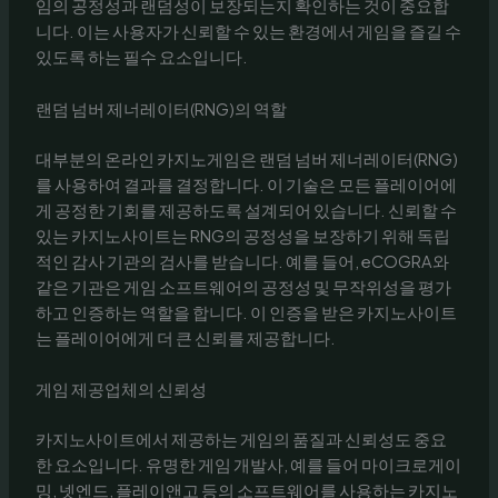
임의 공정성과 랜덤성이 보장되는지 확인하는 것이 중요합
니다. 이는 사용자가 신뢰할 수 있는 환경에서 게임을 즐길 수
있도록 하는 필수 요소입니다.
랜덤 넘버 제너레이터(RNG)의 역할
대부분의 온라인 카지노게임은 랜덤 넘버 제너레이터(RNG)
를 사용하여 결과를 결정합니다. 이 기술은 모든 플레이어에
게 공정한 기회를 제공하도록 설계되어 있습니다. 신뢰할 수
있는 카지노사이트는 RNG의 공정성을 보장하기 위해 독립
적인 감사 기관의 검사를 받습니다. 예를 들어, eCOGRA와
같은 기관은 게임 소프트웨어의 공정성 및 무작위성을 평가
하고 인증하는 역할을 합니다. 이 인증을 받은 카지노사이트
는 플레이어에게 더 큰 신뢰를 제공합니다.
게임 제공업체의 신뢰성
카지노사이트에서 제공하는 게임의 품질과 신뢰성도 중요
한 요소입니다. 유명한 게임 개발사, 예를 들어 마이크로게이
밍, 넷엔드, 플레이앤고 등의 소프트웨어를 사용하는 카지노