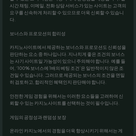
시간 채팅, 이메일, 전화 상담 서비스가 있는 사이트는 고객의
요구를 신속하게 처리할 수 있으므로 더욱 신뢰할 수 있습니
다.
보너스와 프로모션의 합리성
카지노사이트에서 제공하는 보너스와 프로모션도 신뢰성을
판단하는 요소 중 하나입니다. 지나치게 좋은 조건의 보너스
는 사기 사이트일 가능성이 있으니 주의해야 합니다. 예를 들
어, ‘100% 보너스에 1배의 베팅 조건’은 일반적이지 않은 조
건일 수 있습니다. 그러므로 제공되는 보너스의 조건을 면밀
히 검토하고, 합리적인 혜택인지 판단해야 합니다.
안전한 게임 경험을 위해서는 이러한 요소들을 고려하여 신
뢰할 수 있는 카지노사이트를 선택하는 것이 필수입니다.
게임의 공정성과 랜덤성 보장
온라인 카지노에서의 경험을 더욱 향상시키기 위해서는 게