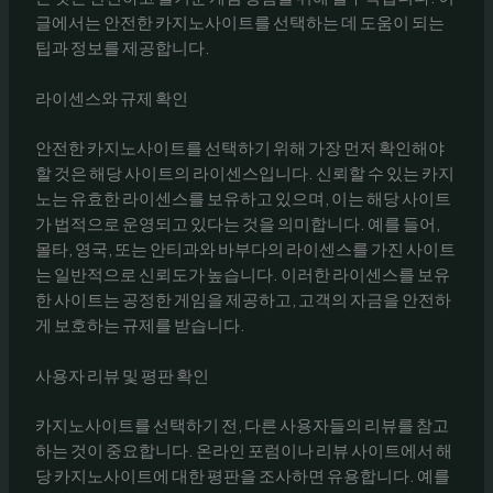
글에서는 안전한 카지노사이트를 선택하는 데 도움이 되는
팁과 정보를 제공합니다.
라이센스와 규제 확인
안전한 카지노사이트를 선택하기 위해 가장 먼저 확인해야
할 것은 해당 사이트의 라이센스입니다. 신뢰할 수 있는 카지
노는 유효한 라이센스를 보유하고 있으며, 이는 해당 사이트
가 법적으로 운영되고 있다는 것을 의미합니다. 예를 들어,
몰타, 영국, 또는 안티과와 바부다의 라이센스를 가진 사이트
는 일반적으로 신뢰도가 높습니다. 이러한 라이센스를 보유
한 사이트는 공정한 게임을 제공하고, 고객의 자금을 안전하
게 보호하는 규제를 받습니다.
사용자 리뷰 및 평판 확인
카지노사이트를 선택하기 전, 다른 사용자들의 리뷰를 참고
하는 것이 중요합니다. 온라인 포럼이나 리뷰 사이트에서 해
당 카지노사이트에 대한 평판을 조사하면 유용합니다. 예를