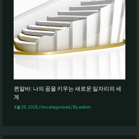
퀸알바: 나의 꿈을 키우는 새로운 일자리의 세
계
4월 25, 2025
/
Uncategorized
/ By
admin