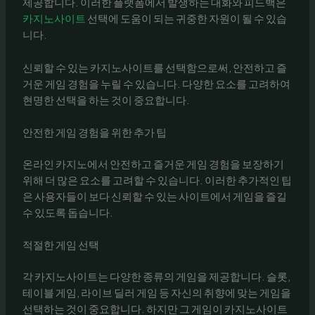
제공합니다. 이러한 플랫폼에서 발생하는 대화와 피드백은
카지노사이트
선택에 도움이 되는 귀중한 자원이 될 수 있습
니다.
신뢰할 수 있는 카지노사이트를 선택함으로써, 안전하고 즐
거운 게임 경험을 누릴 수 있습니다. 다양한 요소를 고려하여
현명한 선택을 하는 것이 중요합니다.
안전한 게임 경험을 위한 추가 팁
온라인 카지노에서 안전하고 즐거운 게임 경험을 보장하기
위해 더 많은 요소를 고려할 수 있습니다. 이러한 추가적인 팁
은 사용자들이 보다 신뢰할 수 있는 사이트에서 게임을 즐길
수 있도록 돕습니다.
적절한 게임 선택
각 카지노사이트는 다양한 종류의 게임을 제공합니다. 슬롯,
테이블 게임, 라이브 딜러 게임 등 자신의 취향에 맞는 게임을
선택하는 것이 중요합니다. 하지만 그 게임이 카지노사이트