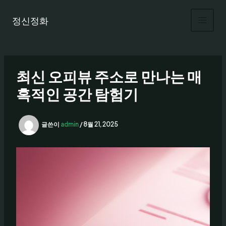
콘
텐
정신정화
츠
로
건
너
최신 오피뷰 주소로 만나는 매
뛰
기
혹적인 공간 탐험기
글쓴이
admin
/
8월 21, 2025