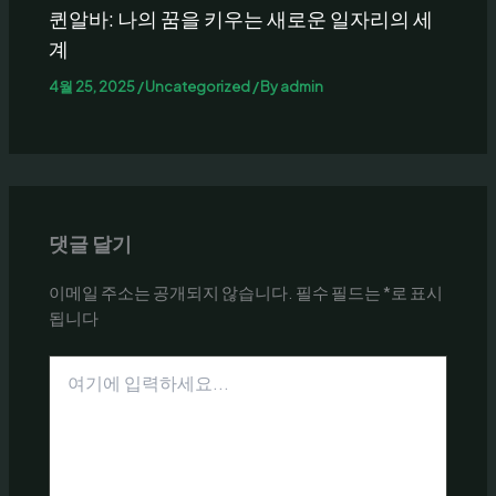
퀸알바: 나의 꿈을 키우는 새로운 일자리의 세
계
4월 25, 2025
/
Uncategorized
/ By
admin
댓글 달기
이메일 주소는 공개되지 않습니다.
필수 필드는
*
로 표시
됩니다
여
기
에
입
력
하