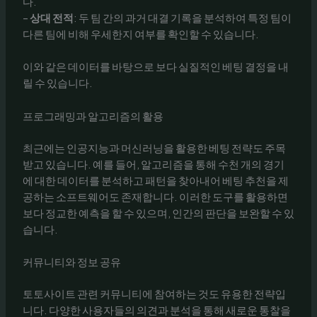
다.
–
상대 전적
: 두 팀 간의 과거 대결 기록을 분석하여 특정 팀이
다른 팀에 비해 우세한지 여부를 확인할 수 있습니다.
이와 같은 데이터를 바탕으로 보다 실질적인 베팅 결정을 내
릴 수 있습니다.
프로그래밍과 알고리즘의 활용
최근에는 인공지능과 머신러닝을 활용한 베팅 전략도 주목
받고 있습니다. 예를 들어, 알고리즘을 통해 수천 개의 경기
에 대한 데이터를 분석하고 패턴을 찾아내어 베팅 추천을 제
공하는 소프트웨어도 존재합니다. 이러한 도구를 활용하면
보다 정교한 예측을 할 수 있으며, 인간의 판단을 보완할 수 있
습니다.
커뮤니티와 정보 공유
토토사이트 관련 커뮤니티에 참여하는 것도 유용한 전략입
니다. 다양한 사용자들의 의견과 분석을 통해 새로운 통찰을