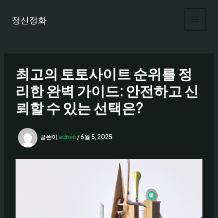
콘
텐
정신정화
츠
로
건
너
최고의 토토사이트 순위를 정
뛰
기
리한 완벽 가이드: 안전하고 신
뢰할 수 있는 선택은?
글쓴이
admin
/
6월 5, 2025