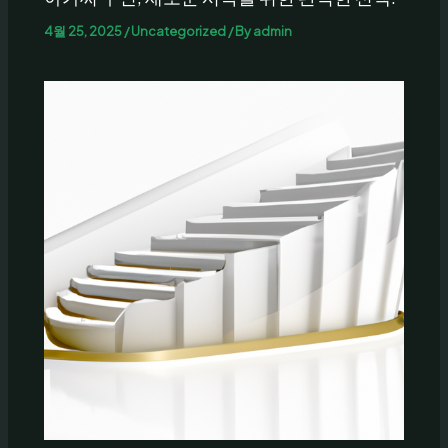
4월 25, 2025
/
Uncategorized
/ By
admin