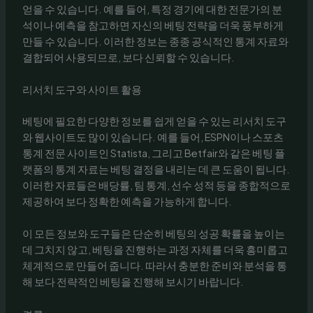
얻을 수 있습니다. 예를 들어, 특정 경기에 대한 전문가의 분
석이나 예측을 참고하면 자신의 베팅 전략을 더욱 풍부하게
만들 수 있습니다. 이러한 정보는 종종 공식적인 통계 자료와
결합되어 사용되므로, 보다 신뢰할 수 있습니다.
리서치 도구와 사이트 활용
베팅에 필요한 다양한 정보를 쉽게 얻을 수 있는 리서치 도구
와 웹사이트도 많이 있습니다. 예를 들어, ESPN이나 스포츠
통계 전문 사이트인 Statista, 그리고 Betfair와 같은 베팅 플
랫폼의 통계 자료는 베팅 결정을 내리는 데 큰 도움이 됩니다.
이러한 자료들은 배당률, 팀 통계, 선수 성적 등을 종합적으로
제공하여 보다 정확한 예측을 가능하게 합니다.
이 모든 정보와 도구들은 단순히 베팅의 성공 확률을 높이는
데 그치지 않고, 베팅을 진행하는 과정 자체를 더욱 흥미롭고
체계적으로 만들어 줍니다. 따라서 충분한 준비와 분석을 통
해 보다 전략적인 베팅을 진행해 보시기 바랍니다.