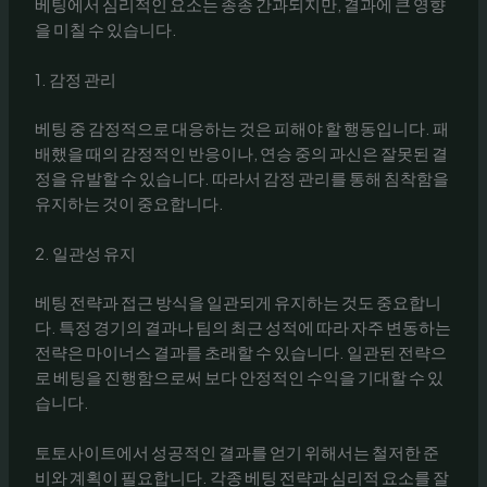
베팅에서 심리적인 요소는 종종 간과되지만, 결과에 큰 영향
을 미칠 수 있습니다.
1. 감정 관리
베팅 중 감정적으로 대응하는 것은 피해야 할 행동입니다. 패
배했을 때의 감정적인 반응이나, 연승 중의 과신은 잘못된 결
정을 유발할 수 있습니다. 따라서 감정 관리를 통해 침착함을
유지하는 것이 중요합니다.
2. 일관성 유지
베팅 전략과 접근 방식을 일관되게 유지하는 것도 중요합니
다. 특정 경기의 결과나 팀의 최근 성적에 따라 자주 변동하는
전략은 마이너스 결과를 초래할 수 있습니다. 일관된 전략으
로 베팅을 진행함으로써 보다 안정적인 수익을 기대할 수 있
습니다.
토토사이트에서 성공적인 결과를 얻기 위해서는 철저한 준
비와 계획이 필요합니다. 각종 베팅 전략과 심리적 요소를 잘