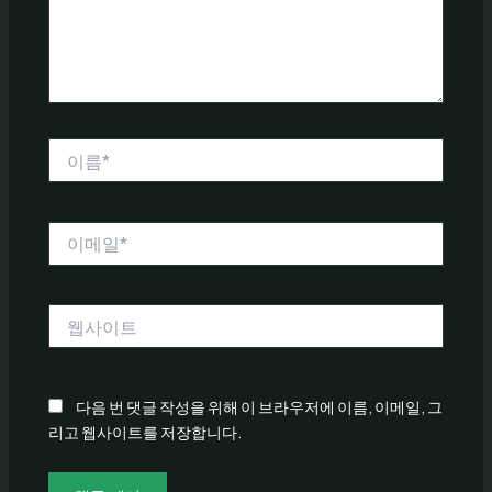
세
요...
이
름
*
이
메
일
*
웹
사
이
트
다음 번 댓글 작성을 위해 이 브라우저에 이름, 이메일, 그
리고 웹사이트를 저장합니다.