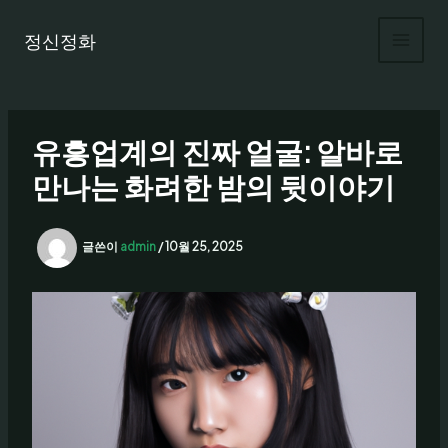
콘
텐
정신정화
츠
로
건
너
유흥업계의 진짜 얼굴: 알바로
뛰
기
만나는 화려한 밤의 뒷이야기
글쓴이
admin
/
10월 25, 2025