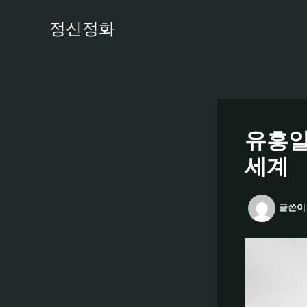
콘
정신정화
텐
츠
로
건
너
뛰
기
유흥알
세계
글쓴이