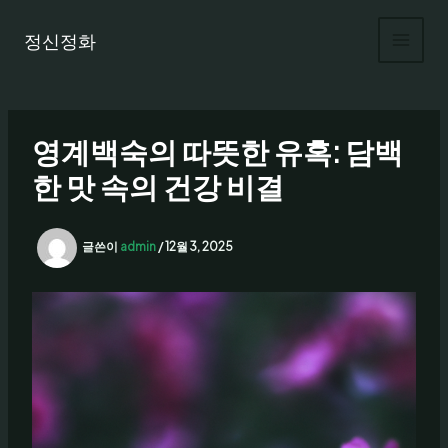
콘
텐
정신정화
츠
로
건
너
영계백숙의 따뜻한 유혹: 담백
뛰
기
한 맛 속의 건강 비결
글쓴이
admin
/
12월 3, 2025