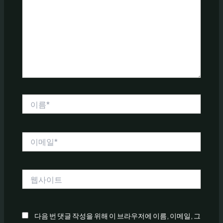
입
력
하
세
요...
이
름
*
이
메
일
*
웹
사
이
트
다음 번 댓글 작성을 위해 이 브라우저에 이름, 이메일, 그