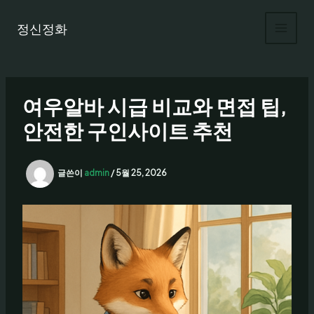
콘
텐
정신정화
츠
로
건
너
여우알바 시급 비교와 면접 팁,
뛰
기
안전한 구인사이트 추천
글쓴이
admin
/
5월 25, 2026