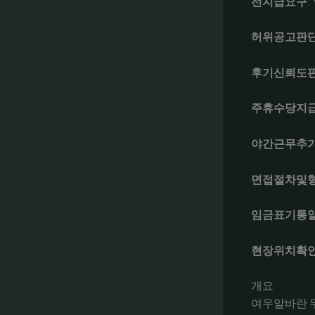
선지급요구
허위공고판
후기신뢰도
주휴수당지
야간근무추
면접절차및
임금표기통
현장위치확
개요
여우알바란 