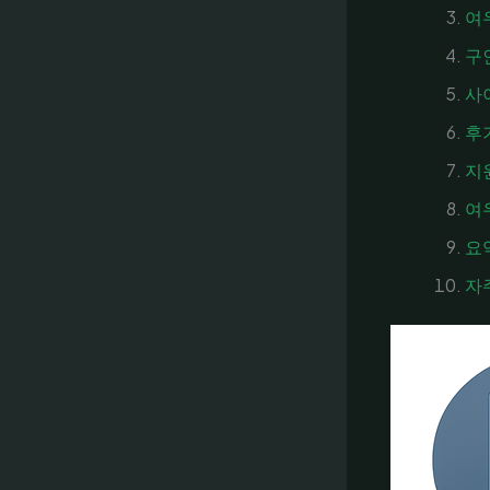
여
구
사
후
지
여
요
자