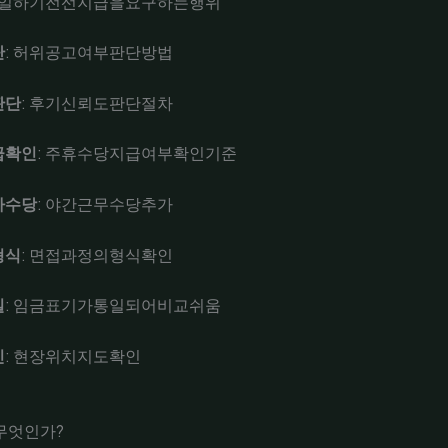
: 일하기전선지급을요구하는행위
단
: 허위공고여부판단방법
판단
: 후기신뢰도판단절차
급확인
: 주휴수당지급여부확인기준
가수당
: 야간근무수당추가
형식
: 면접과정의형식확인
일
: 임금표기가통일되어비교쉬움
인
: 현장위치지도확인
무엇인가?