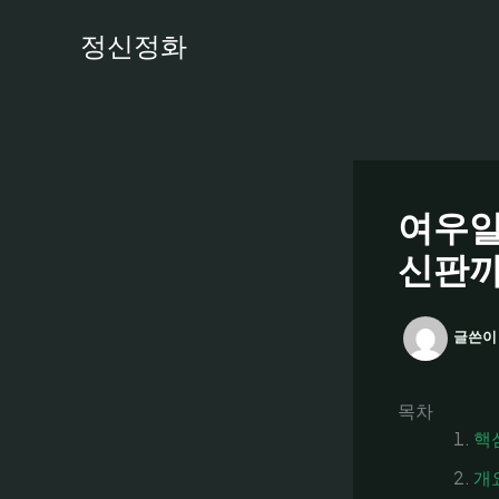
콘
정신정화
텐
츠
로
건
너
뛰
기
여우알
신판까
글쓴이
목차
핵
개