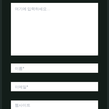
여
기
에
입
력
하
세
요...
이
름
*
이
메
일
*
웹
사