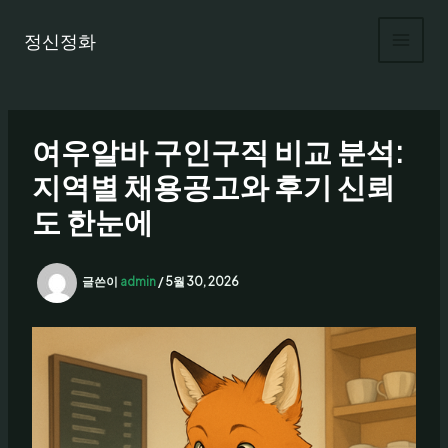
콘
텐
정신정화
츠
로
건
너
여우알바 구인구직 비교 분석:
뛰
기
지역별 채용공고와 후기 신뢰
도 한눈에
글쓴이
admin
/
5월 30, 2026