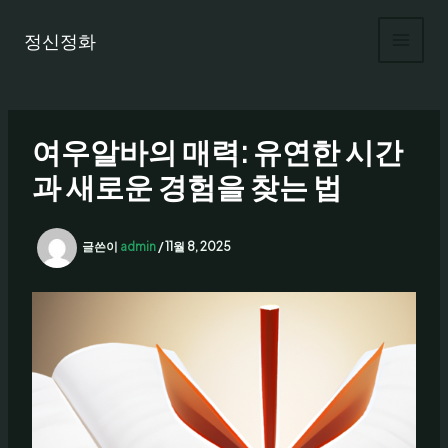
콘
텐
정신정화
츠
로
건
너
여우알바의 매력: 유연한 시간
뛰
기
과 새로운 경험을 찾는 법
글쓴이
admin
/
11월 8, 2025