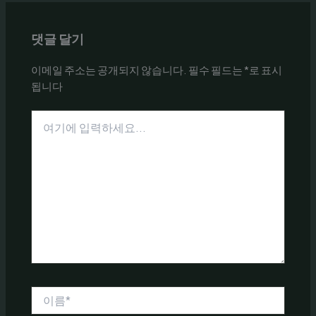
댓글 달기
이메일 주소는 공개되지 않습니다.
필수 필드는
*
로 표시
됩니다
여
기
에
입
력
하
세
요...
이
름