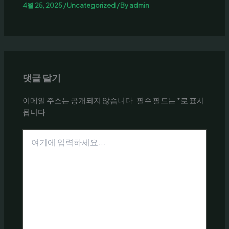
4월 25, 2025
/
Uncategorized
/ By
admin
댓글 달기
이메일 주소는 공개되지 않습니다.
필수 필드는
*
로 표시
됩니다
여
기
에
입
력
하
세
요...