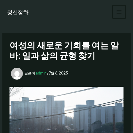
콘
텐
정신정화
츠
로
건
너
여성의 새로운 기회를 여는 알
뛰
기
바: 일과 삶의 균형 찾기
글쓴이
admin
/
7월 6, 2025