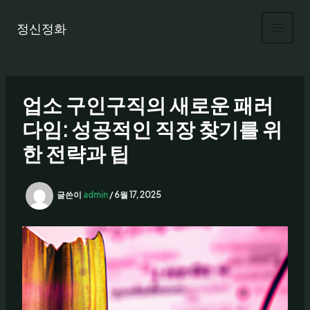
콘
텐
정신정화
츠
로
건
너
업소 구인구직의 새로운 패러
뛰
기
다임: 성공적인 직장 찾기를 위
한 전략과 팁
글쓴이
admin
/
6월 17, 2025