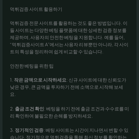
먹튀검증 사이트 활용하기
먹튀검증 전문 사이트를 활용하는 것도 좋은 방법입니다. 이
들 사이트는 다양한 베팅 플랫폼에 대한 상세한 검증 정보를
제공하며, 사용자의 안전한 베팅을 지원합니다. 예를 들어,
“먹튀검증사이트 A”에서는 사용자 리뷰뿐만 아니라, 각 사이
트의 특성을 정리하여 쉽게 비교할 수 있습니다.
안전한 베팅을 위한 팁
1.
작은 금액으로 시작하세요
: 신규 사이트에 대한 신뢰도가
낮은 경우, 큰 금액을 투자하기 전에 소액으로 시작해 보세
요.
2.
출금 조건 확인
: 베팅을 하기 전에 출금 조건과 수수료를 미
리 확인하여 불필요한 손해를 방지하세요.
3.
정기적인 검증
: 베팅 사이트는 시간이 지나면서 변할 수 있
습니다. 정기적으로 먹튀검증을 통해 최신 정보를 확인하는