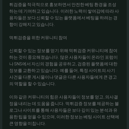
튀검증을 적극적으로 홍보하면서 안전한 베팅 환경을 조성
하는 데 기여하고 있습니다. 이러한 노력이 쌓여감에 따라 사
용자들은 보다 신뢰할 수 있는 플랫폼에서 베팅을 하려는 경
향이 강해지고 있습니다.
먹튀검증을 위한 커뮤니티 참여
신뢰할 수 있는 정보를 얻기 위해 먹튀검증 커뮤니티에 참여
하는 것이 중요해졌습니다. 많은 사용자들이 온라인 포럼이
나 SNS에서 자신의 경험을 공유하고, 검증된 플랫폼에 대한
정보를 교환하고 있습니다. 예를 들어, 특정 사이트의 사기
사건을 다룬 게시물이나 댓글은 다른 사용자들에게 큰 경고
의 역할을 할 수 있습니다.
이와 같은 커뮤니티의 힘은 사용자들이 정보를 얻고, 의사결
정을 내리는 데 도움을 줍니다. 먹튀검증 정보를 제공하는 블
로그나 사이트를 통해 사용자들은 보다 깊이 있는 분석과 유
용한 팁을 얻을 수 있으며, 이러한 정보는 베팅 사이트 선택에
큰 영향을 미칩니다.