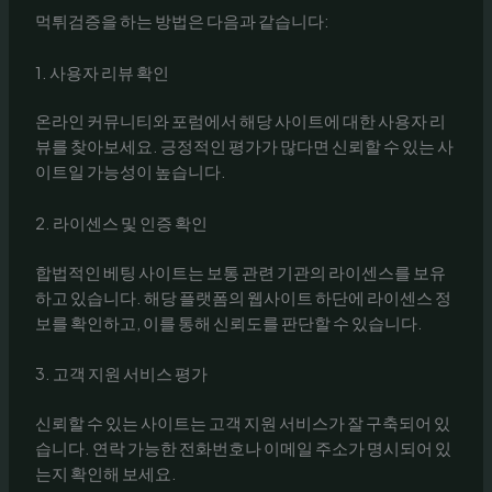
먹튀검증을 하는 방법은 다음과 같습니다:
1. 사용자 리뷰 확인
온라인 커뮤니티와 포럼에서 해당 사이트에 대한 사용자 리
뷰를 찾아보세요. 긍정적인 평가가 많다면 신뢰할 수 있는 사
이트일 가능성이 높습니다.
2. 라이센스 및 인증 확인
합법적인 베팅 사이트는 보통 관련 기관의 라이센스를 보유
하고 있습니다. 해당 플랫폼의 웹사이트 하단에 라이센스 정
보를 확인하고, 이를 통해 신뢰도를 판단할 수 있습니다.
3. 고객 지원 서비스 평가
신뢰할 수 있는 사이트는 고객 지원 서비스가 잘 구축되어 있
습니다. 연락 가능한 전화번호나 이메일 주소가 명시되어 있
는지 확인해 보세요.