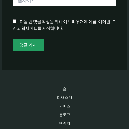
사
이
트
다음 번 댓글 작성을 위해 이 브라우저에 이름, 이메일, 그
리고 웹사이트를 저장합니다.
홈
회사 소개
서비스
블로그
연락처