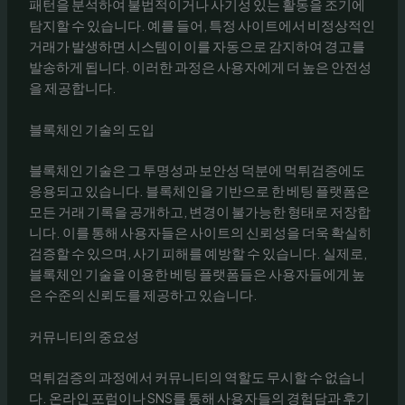
패턴을 분석하여 불법적이거나 사기성 있는 활동을 조기에
탐지할 수 있습니다. 예를 들어, 특정 사이트에서 비정상적인
거래가 발생하면 시스템이 이를 자동으로 감지하여 경고를
발송하게 됩니다. 이러한 과정은 사용자에게 더 높은 안전성
을 제공합니다.
블록체인 기술의 도입
블록체인 기술은 그 투명성과 보안성 덕분에 먹튀검증에도
응용되고 있습니다. 블록체인을 기반으로 한 베팅 플랫폼은
모든 거래 기록을 공개하고, 변경이 불가능한 형태로 저장합
니다. 이를 통해 사용자들은 사이트의 신뢰성을 더욱 확실히
검증할 수 있으며, 사기 피해를 예방할 수 있습니다. 실제로,
블록체인 기술을 이용한 베팅 플랫폼들은 사용자들에게 높
은 수준의 신뢰도를 제공하고 있습니다.
커뮤니티의 중요성
먹튀검증의 과정에서 커뮤니티의 역할도 무시할 수 없습니
다. 온라인 포럼이나 SNS를 통해 사용자들의 경험담과 후기