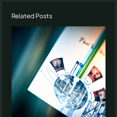
Related Posts