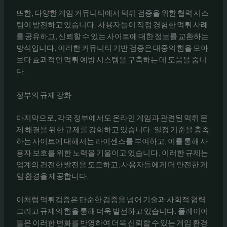
또한, 다양한 게임 커뮤니티에서 먹튀 검증을 위한 협력 시스
템이 발전하고 있습니다. 사용자들이 직접 경험한 먹튀 사례
를 공유하고, 신뢰할 수 있는 사이트에 대한 정보를 교환하는
방식입니다. 이러한 커뮤니티 기반 검증은 대중의 힘을 모아
보다 효과적인 먹튀 예방 시스템을 구축하는 데 도움을 줍니
다.
정부의 규제 강화
마지막으로, 각국 정부에서도 온라인 게임과 관련된 먹튀 문
제 해결을 위한 규제를 강화하고 있습니다. 일정 기준을 충족
하는 사이트에 대해서는 라이센스를 부여하고, 이를 통해 사
용자 보호를 위한 노력을 기울이고 있습니다. 이러한 규제는
업계의 건전한 발전을 도모하고, 사용자들에게 더 안전한 게
임 환경을 제공합니다.
이처럼 먹튀검증은 단순한 검증을 넘어 기술과 사회적 협력,
그리고 규제의 힘을 통해 더욱 발전하고 있습니다. 플레이어
들은 이러한 변화를 반영하여 더욱 신뢰할 수 있는 게임 환경