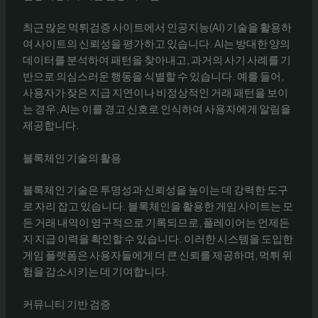
최근 많은 먹튀검증 사이트에서 인공지능(AI) 기술을 활용하
여 사이트의 신뢰성을 평가하고 있습니다. AI는 방대한 양의
데이터를 분석하여 패턴을 찾아내고, 과거의 사기 사례를 기
반으로 의심스러운 행동을 식별할 수 있습니다. 예를 들어,
사용자가 잦은 지급 지연이나 비정상적인 거래 패턴을 보이
는 경우, AI는 이를 경고 신호로 인식하여 사용자에게 알림을
제공합니다.
블록체인 기술의 활용
블록체인 기술은 투명성과 신뢰성을 높이는 데 강력한 도구
로 자리 잡고 있습니다. 블록체인을 활용한 게임 사이트는 모
든 거래 내역이 영구적으로 기록되므로, 플레이어는 언제든
지 지급 이력을 확인할 수 있습니다. 이러한 시스템을 도입한
게임 플랫폼은 사용자들에게 더 큰 신뢰를 제공하며, 먹튀 위
험을 감소시키는 데 기여합니다.
커뮤니티 기반 검증