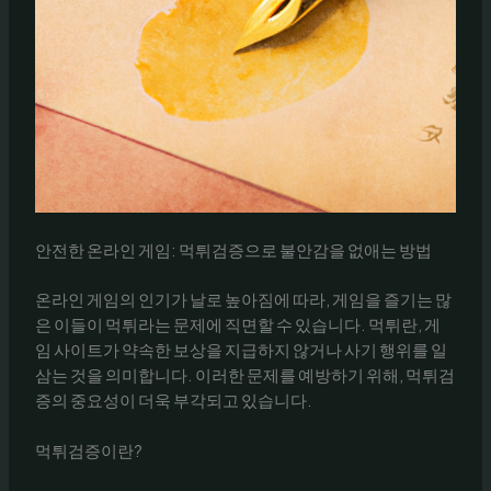
안전한 온라인 게임: 먹튀검증으로 불안감을 없애는 방법
온라인 게임의 인기가 날로 높아짐에 따라, 게임을 즐기는 많
은 이들이 먹튀라는 문제에 직면할 수 있습니다. 먹튀란, 게
임 사이트가 약속한 보상을 지급하지 않거나 사기 행위를 일
삼는 것을 의미합니다. 이러한 문제를 예방하기 위해, 먹튀검
증의 중요성이 더욱 부각되고 있습니다.
먹튀검증이란?