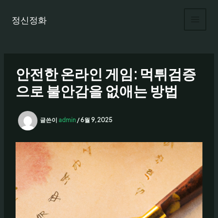
콘
텐
정신정화
츠
로
건
너
안전한 온라인 게임: 먹튀검증
뛰
기
으로 불안감을 없애는 방법
글쓴이
admin
/
6월 9, 2025