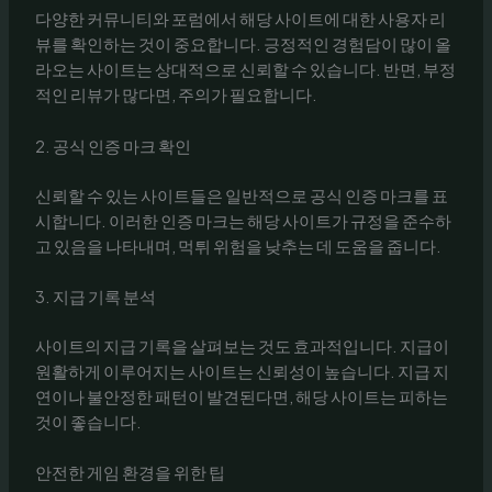
다양한 커뮤니티와 포럼에서 해당 사이트에 대한 사용자 리
뷰를 확인하는 것이 중요합니다. 긍정적인 경험담이 많이 올
라오는 사이트는 상대적으로 신뢰할 수 있습니다. 반면, 부정
적인 리뷰가 많다면, 주의가 필요합니다.
2. 공식 인증 마크 확인
신뢰할 수 있는 사이트들은 일반적으로 공식 인증 마크를 표
시합니다. 이러한 인증 마크는 해당 사이트가 규정을 준수하
고 있음을 나타내며, 먹튀 위험을 낮추는 데 도움을 줍니다.
3. 지급 기록 분석
사이트의 지급 기록을 살펴보는 것도 효과적입니다. 지급이
원활하게 이루어지는 사이트는 신뢰성이 높습니다. 지급 지
연이나 불안정한 패턴이 발견된다면, 해당 사이트는 피하는
것이 좋습니다.
안전한 게임 환경을 위한 팁