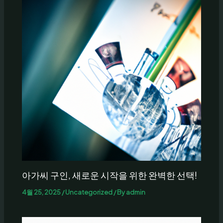
아가씨 구인, 새로운 시작을 위한 완벽한 선택!
4월 25, 2025
/
Uncategorized
/ By
admin