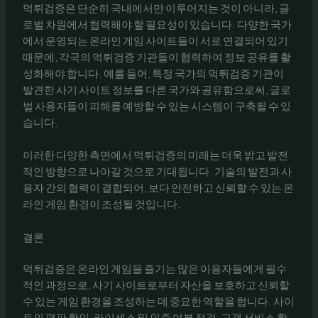
먹튀검증은 단순히 국내에서만 이루어지는 것이 아니라, 글
로벌 차원에서 협력해야 할 필요성이 있습니다. 다양한 국가
에서 운영되는 온라인 게임 사이트들이 서로 연결되어 있기
때문에, 각국의 먹튀검증 기관들이 협력하여 정보 공유를 활
성화해야 합니다. 예를 들어, 특정 국가의 먹튀검증 기관이
발견한 사기 사이트 정보를 다른 국가와 공유함으로써, 글로
벌 사용자들이 피해를 예방할 수 있는 시스템이 구축될 수 있
습니다.
이러한 다양한 측면에서 먹튀검증의 미래는 더욱 밝고 발전
적인 방향으로 나아갈 것으로 기대됩니다. 기술의 발전과 사
용자 간의 협력이 결합되어, 보다 안전하고 신뢰할 수 있는 온
라인 게임 환경이 조성될 것입니다.
결론
먹튀검증은 온라인 게임을 즐기는 많은 이용자들에게 필수
적인 과정으로, 사기 사이트로부터 자산을 보호하고 신뢰할
수 있는 게임 환경을 조성하는 데 중요한 역할을 합니다. 사이
트의 평판 확인, 라이센스 및 인증 여부 점검, 고객 서비스 활