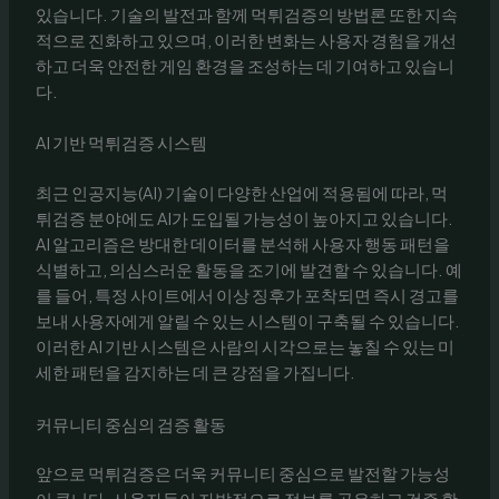
있습니다. 기술의 발전과 함께 먹튀검증의 방법론 또한 지속
적으로 진화하고 있으며, 이러한 변화는 사용자 경험을 개선
하고 더욱 안전한 게임 환경을 조성하는 데 기여하고 있습니
다.
AI 기반 먹튀검증 시스템
최근 인공지능(AI) 기술이 다양한 산업에 적용됨에 따라, 먹
튀검증 분야에도 AI가 도입될 가능성이 높아지고 있습니다.
AI 알고리즘은 방대한 데이터를 분석해 사용자 행동 패턴을
식별하고, 의심스러운 활동을 조기에 발견할 수 있습니다. 예
를 들어, 특정 사이트에서 이상 징후가 포착되면 즉시 경고를
보내 사용자에게 알릴 수 있는 시스템이 구축될 수 있습니다.
이러한 AI 기반 시스템은 사람의 시각으로는 놓칠 수 있는 미
세한 패턴을 감지하는 데 큰 강점을 가집니다.
커뮤니티 중심의 검증 활동
앞으로 먹튀검증은 더욱 커뮤니티 중심으로 발전할 가능성