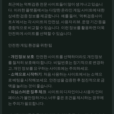
최근에는 먹튀검증 전문 사이트들이 많이 생겨나고 있습니
다. 이러한 플랫폼에서는 다양한 온라인 게임 사이트에 대한
상세한 검증 정보를 제공합니다. 예를 들어, ‘먹튀검증사이
트 A’에서는 각 사이트의 안전성, 사용자 리뷰, 운영 기간 등을
종합적으로 비교할 수 있습니다. 이런 정보를 활용하면 더욱
안전하게 사이트를 선택할 수 있습니다.
안전한 게임 환경을 위한 팁
–
개인정보 보호
: 안전한 사이트를 선택하더라도 개인정보
를 철저히 보호해야 합니다. 비밀번호는 정기적으로 변경하
고, 개인 정보를 요구하는 사이트에는 주의하세요.
–
소액으로 시작하기
: 처음 사용하는 사이트에서는 소액으
로 베팅을 시작해보세요. 안전성을 검증한 후 점진적으로 금
액을 늘리는 것이 좋습니다.
–
의심스러운 징후 체크
: 사이트의 디자인이나 사용자 인터
페이스가 불안정하거나, 너무 좋은 조건을 제시하는 경우에
는 주의가 필요합니다.