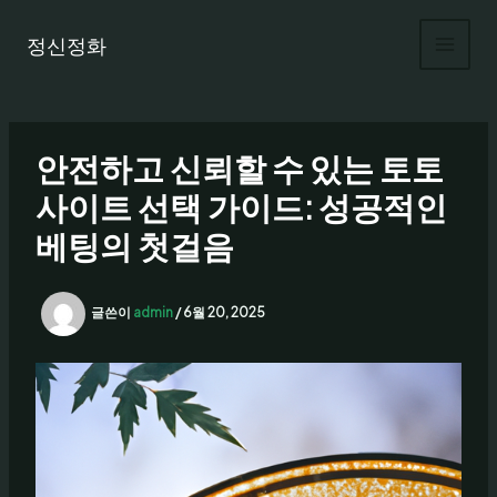
콘
텐
정신정화
츠
로
건
너
안전하고 신뢰할 수 있는 토토
뛰
기
사이트 선택 가이드: 성공적인
베팅의 첫걸음
글쓴이
admin
/
6월 20, 2025