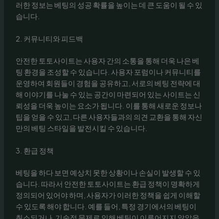
러한 정보는 베팅의 성공 확률을 높이는 데 큰 도움이 될 수 있
습니다.
2. 커뮤니티와 피드백
안전한 토토사이트는 사용자 간의 소통을 통해 더욱 나은 베
팅 환경을 조성할 수 있습니다. 사용자 포럼이나 커뮤니티를
운영하여 회원들이 경험을 공유하고, 서로의 베팅 전략에 대
해 이야기를 나눌 수 있는 공간이 마련되어 있는 사이트는 신
뢰성을 더욱 높이는 요소가 됩니다. 이를 통해 새로운 정보나
팁을 얻을 수 있고, 다른 사용자들과의 의견 교환을 통해 자신
만의 베팅 스타일을 발전시킬 수 있습니다.
3. 환급 정책
베팅을 하다 보면 예상치 못한 상황이나 손실이 발생할 수 있
습니다. 따라서 안전한 토토사이트는 환급 정책이 명확하게
정의되어 있어야 하며, 사용자가 이러한 정책을 쉽게 이해할
수 있도록 해야 합니다. 예를 들어, 특정 경기에서의 베팅이
취소되거나, 기술적 문제로 인해 베팅이 이루어지지 않았을