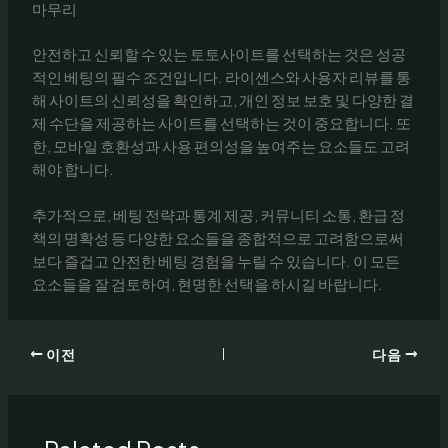
마무리
안전하고 신뢰할 수 있는 토토사이트를 선택하는 것은 성공
적인 베팅의 필수 조건입니다. 라이센스와 사용자 리뷰를 통
해 사이트의 신뢰성을 확인하고, 개인 정보 보호 및 다양한 결
제 수단을 제공하는 사이트를 선택하는 것이 중요합니다. 또
한, 모바일 호환성과 사용 편의성을 높여주는 요소들도 고려
해야 합니다.
추가적으로, 베팅 전략과 통계 제공, 커뮤니티 소통, 환급 정
책의 명확성 등 다양한 요소들을 종합적으로 고려함으로써
보다 즐겁고 안전한 베팅 경험을 누릴 수 있습니다. 이 모든
요소들을 잘 검토하여, 현명한 선택을 하시길 바랍니다.
이전
다음