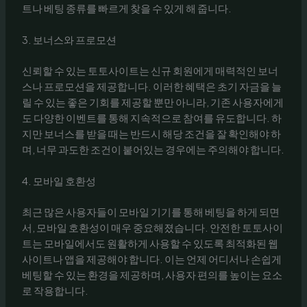
트나 베팅 종류를 빠르게 찾을 수 있게 해 줍니다.
3. 보너스와 프로모션
신뢰할 수 있는 토토사이트는 신규 회원에게 매력적인 보너
스나 프로모션을 제공합니다. 이러한 혜택은 초기 자금을 늘
릴 수 있는 좋은 기회를 제공할 뿐만 아니라, 기존 사용자에게
도 다양한 이벤트를 통해 지속적으로 참여를 유도합니다. 하
지만 보너스를 받을 때는 반드시 해당 조건을 잘 확인해야 하
며, 너무 과도한 조건이 붙어있는 경우에는 주의해야 합니다.
4. 모바일 호환성
최근 많은 사용자들이 모바일 기기를 통해 베팅을 하게 되면
서, 모바일 호환성이 매우 중요해졌습니다. 안전한 토토사이
트는 모바일에서도 원활하게 사용할 수 있도록 최적화된 웹
사이트나 앱을 제공해야 합니다. 이는 언제 어디서나 손쉽게
베팅할 수 있는 환경을 제공하며, 사용자 편의를 높이는 요소
로 작용합니다.