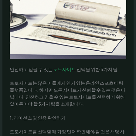
안전하고 믿을 수 있는
토토사이트
선택을 위한 5가지 팁
토토사이트는 많은 이들에게 인기 있는 온라인 스포츠 베팅
플랫폼입니다. 하지만 모든 사이트가 신뢰할 수 있는 것은 아
닙니다. 안전하고 믿을 수 있는 토토사이트를 선택하기 위해
알아두어야 할 5가지 팁을 소개합니다.
1. 라이선스 및 인증 확인하기
토토사이트를 선택할 때 가장 먼저 확인해야 할 것은 해당 사