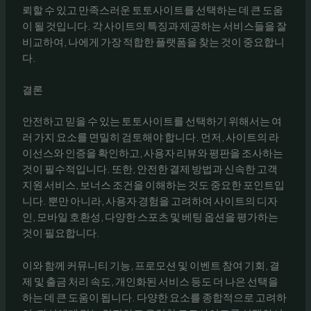
뢰할 수 있고 만족스러운 토토사이트를 선택하는 데 큰 도움
이 될 것입니다. 각 사이트의 특징과 제공하는 서비스들을 잘
비교하여, 나에게 가장 적합한 플랫폼을 찾는 것이 중요합니
다.
결론
안전하고 믿을 수 있는 토토사이트를 선택하기 위해서는 여
러 가지 요소를 면밀히 검토해야 합니다. 먼저, 사이트의 라
이선스와 인증을 확인하고, 사용자 리뷰와 평판을 조사하는
것이 필수적입니다. 또한, 안전한 결제 방법과 신속한 고객
지원 서비스, 보너스 조건을 이해하는 것도 중요한 포인트입
니다. 뿐만 아니라, 사용자 경험을 고려하여 사이트의 디자
인, 모바일 호환성, 다양한 스포츠 및 베팅 옵션을 평가하는
것이 필요합니다.
이와 함께 커뮤니티 기능, 프로모션 및 이벤트 참여 기회, 결
제 및 출금 처리 속도, 개인화된 서비스 등도 더 나은 선택을
하는 데 큰 도움이 됩니다. 다양한 요소를 종합적으로 고려하