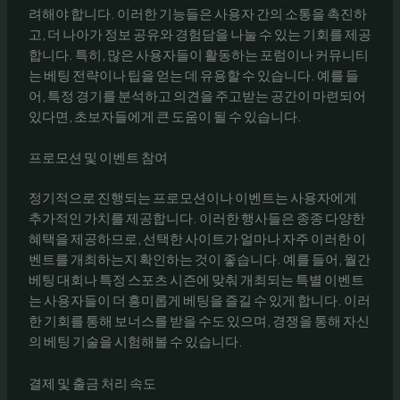
려해야 합니다. 이러한 기능들은 사용자 간의 소통을 촉진하
고, 더 나아가 정보 공유와 경험담을 나눌 수 있는 기회를 제공
합니다. 특히, 많은 사용자들이 활동하는 포럼이나 커뮤니티
는 베팅 전략이나 팁을 얻는 데 유용할 수 있습니다. 예를 들
어, 특정 경기를 분석하고 의견을 주고받는 공간이 마련되어
있다면, 초보자들에게 큰 도움이 될 수 있습니다.
프로모션 및 이벤트 참여
정기적으로 진행되는 프로모션이나 이벤트는 사용자에게
추가적인 가치를 제공합니다. 이러한 행사들은 종종 다양한
혜택을 제공하므로, 선택한 사이트가 얼마나 자주 이러한 이
벤트를 개최하는지 확인하는 것이 좋습니다. 예를 들어, 월간
베팅 대회나 특정 스포츠 시즌에 맞춰 개최되는 특별 이벤트
는 사용자들이 더 흥미롭게 베팅을 즐길 수 있게 합니다. 이러
한 기회를 통해 보너스를 받을 수도 있으며, 경쟁을 통해 자신
의 베팅 기술을 시험해볼 수 있습니다.
결제 및 출금 처리 속도