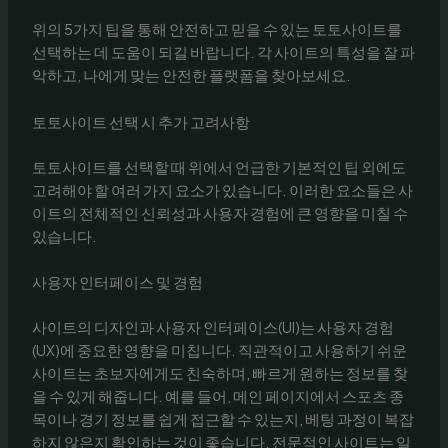
위의 5가지 팁을 통해 안전하고 믿을 수 있는 토토사이트를
선택하는 데 도움이 되길 바랍니다. 각 사이트의 특성을 잘 파
악하고, 나에게 맞는 안전한 플랫폼을 찾아보세요.
토토사이트 선택 시 추가 고려사항
토토사이트를 선택할 때 위에서 언급한 기본적인 팁 외에도
고려해야 할 여러 가지 요소가 있습니다. 이러한 요소들은 사
이트의 전체적인 신뢰성과 사용자 경험에 큰 영향을 미칠 수
있습니다.
사용자 인터페이스 및 경험
사이트의 디자인과 사용자 인터페이스(UI)는 사용자 경험
(UX)에 중요한 영향을 미칩니다. 직관적이고 사용하기 쉬운
사이트는 초보자에게도 친숙하며, 빠르게 원하는 정보를 찾
을 수 있게 해줍니다. 예를 들어, 메인 페이지에서 스포츠 종
목이나 경기 정보를 쉽게 접근할 수 있는지, 베팅 과정이 복잡
하지 않은지 확인하는 것이 좋습니다. 전문적인 사이트는 일