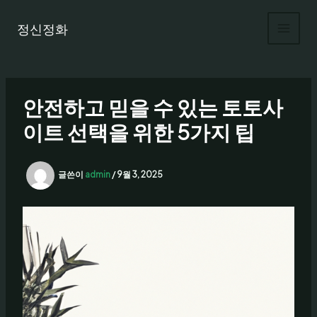
콘
텐
정신정화
츠
로
건
너
안전하고 믿을 수 있는 토토사
뛰
기
이트 선택을 위한 5가지 팁
글쓴이
admin
/
9월 3, 2025