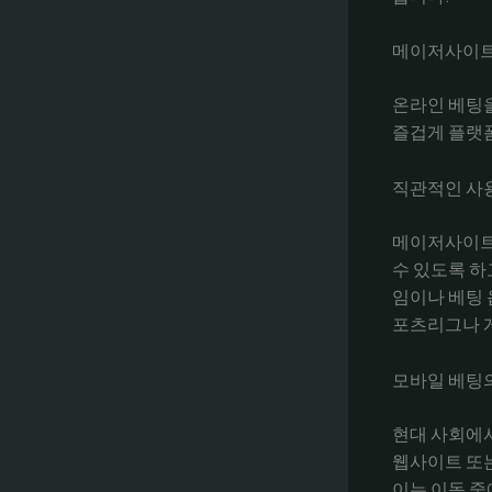
메이저사이트
온라인 베팅
즐겁게 플랫폼
직관적인 사
메이저사이트
수 있도록 하
임이나 베팅 
포츠리그나 게
모바일 베팅
현대 사회에
웹사이트 또는
이는 이동 중