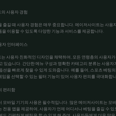
의 사용자 경험
을 즐길 때 사용자 경험은 매우 중요합니다. 메이저사이트는 사용
을 이용할 수 있도록 다양한 기능과 서비스를 제공합니다.
용자 인터페이스
는 사용자 친화적인 디자인을 채택하여, 모든 연령층의 사용자가
고 있습니다. 간단한 메뉴 구성과 명확한 카테고리 분류는 사용자
옵션을 빠르게 찾을 수 있게 도와줍니다. 예를 들어, 스포츠 베팅의
임을 선택할 수 있는 필터 기능이 있어 사용자 편의를 극대화합니
의 편리함
서 모바일 기기의 사용은 필수적입니다. 많은 메이저사이트는 모
 전용 앱을 제공하여, 사용자가 언제 어디서나 베팅을 즐길 수 있
에도 간편하게 베팅을 할 수 있게 해 주며, 사용자들에게 더욱 많은