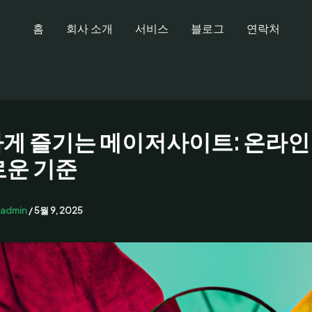
홈
회사 소개
서비스
블로그
연락처
게 즐기는 메이저사이트: 온라인
로운 기준
admin
/
5월 9, 2025