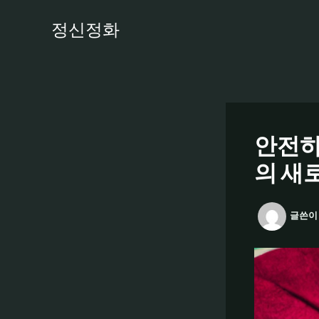
콘
정신정화
텐
츠
로
건
너
뛰
기
안전하
의 새
글쓴이