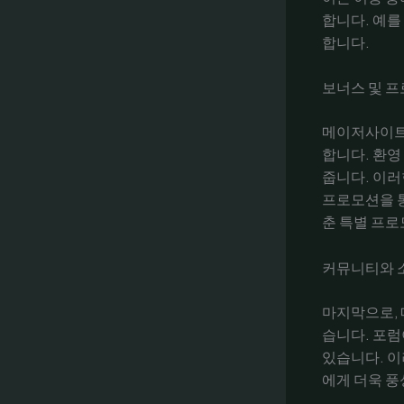
합니다. 예를
합니다.
보너스 및 
메이저사이트
합니다. 환영
줍니다. 이러
프로모션을 통
춘 특별 프
커뮤니티와 
마지막으로,
습니다. 포럼
있습니다. 이
에게 더욱 풍