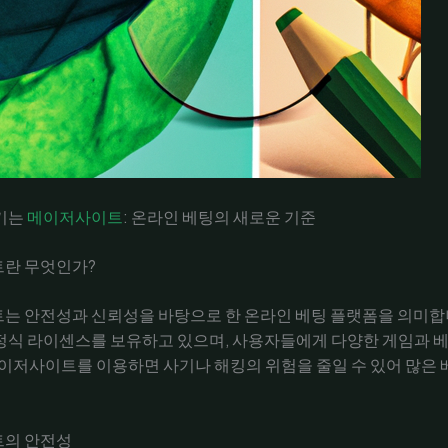
기는
메이저사이트
: 온라인 베팅의 새로운 기준
란 무엇인가?
는 안전성과 신뢰성을 바탕으로 한 온라인 베팅 플랫폼을 의미합
정식 라이센스를 보유하고 있으며, 사용자들에게 다양한 게임과 베
이저사이트를 이용하면 사기나 해킹의 위험을 줄일 수 있어 많은
의 안전성