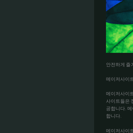
안전하게 즐
메이저사이트
메이저사이트
사이트들은 
공합니다. 메
합니다.
메이저사이트