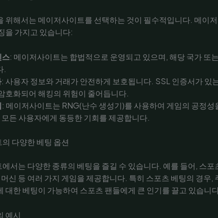
을 위해서는 메이저사이트를 선택하는 것이 필수적입니다. 메이
징을 가지고 있습니다:
센스
: 메이저사이트는 합법적으로 운영되고 있으며, 해당 국가 또는
.
화
: 사용자 정보와 거래가 안전하게 보호됩니다. SSL 인증서가 있
 암호화되어 해킹의 위험이 줄어듭니다.
임
: 메이저사이트는 RNG(난수 생성기)를 사용하여 게임의 공정성
해 모든 사용자에게 동등한 기회를 제공합니다.
의 다양한 베팅 옵션
서는 다양한 종류의 베팅을 즐길 수 있습니다. 예를 들어, 스포츠
롯 머신 등 여러 가지 게임을 제공합니다. 특히 스포츠 베팅의 경우,
 대한 베팅이 가능하여 스포츠 팬들에게 큰 인기를 끌고 있습니다
의 예시