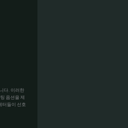
니다. 이러한
팅 옵션을 제
 베터들이 선호