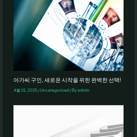
아가씨 구인, 새로운 시작을 위한 완벽한 선택!
4월 25, 2025
/
Uncategorized
/ By
admin