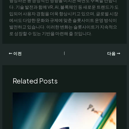
형성하는 등 긍정적인 영향을 미치는 측면도 주목할 만합니
다. 기술 발전과 함께 VR, AI, 블록체인 등 새로운 트렌드가 도
입되어 사용자 경험을 더욱 향상시키고 있으며, 글로벌 시장
에서도 다양한 문화와 규제에 맞춘 슬롯사이트 운영 방식이
발전하고 있습니다. 이러한 변화는 슬롯사이트가 지속적으
로 성장할 수 있는 기반을 마련해 줄 것입니다.
이전
다음
Related Posts