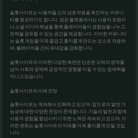
슬롯사이트는 사용자들 간의 상호작용을 촉진하는 커뮤니
티를 형성하기도 합니다. 많은 플랫폼에서는 사용자 포럼이
나 소셜 미디어 채널을 통해 플레이어들이 경험담을 나누고,
전략을 공유할 수 있는 공간을 제공합니다. 이러한 커뮤니티
는 슬롯 게임을 더욱 즐겁고 흥미롭게 만드는 요소로 작용하
며, 플레이어들 간의 유대감을 강화합니다.
슬롯사이트의 이러한 다양한 측면은 단순한 오락의 영역을
넘어 사회와 경제에 긍정적인 영향을 미칠 수 있는 잠재력을
지니고 있습니다.
슬롯사이트의 미래 전망
슬롯사이트는 계속해서 진화하고 있으며, 앞으로의 발전 가
능성에 대한 다양한 전망이 존재합니다. 기술의 발전과 함께
사용자 경험을 향상시키기 위한 노력은 계속되고 있으며, 이
러한 변화는 슬롯사이트의 미래를 더욱 흥미롭게 만들 것입
니다.