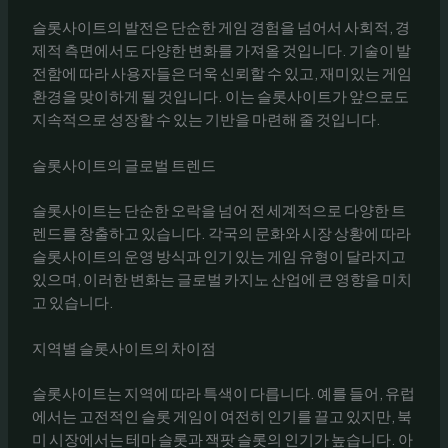
슬롯사이트의 발전은 단순한 게임 경험을 넘어서 사회적, 경
제적 측면에서도 다양한 변화를 가져올 것입니다. 기술이 발
전함에 따라 사용자들은 더욱 신뢰할 수 있고, 재미있는 게임
환경을 맞이하게 될 것입니다. 이는 슬롯사이트가 앞으로도
지속적으로 성장할 수 있는 기반을 마련해 줄 것입니다.
슬롯사이트의 글로벌 트렌드
슬롯사이트는 단순한 오락을 넘어 전 세계적으로 다양한 트
렌드를 창출하고 있습니다. 각국의 문화와 시장 상황에 따라
슬롯사이트의 운영 방식과 인기 있는 게임 유형이 달라지고
있으며, 이러한 변화는 글로벌 카지노 산업에 큰 영향을 미치
고 있습니다.
지역별 슬롯사이트의 차이점
슬롯사이트는 지역에 따라 특색이 다릅니다. 예를 들어, 유럽
에서는 고전적인 슬롯 게임이 여전히 인기를 끌고 있지만, 북
미 시장에서는 테마 슬롯과 잭팟 슬롯의 인기가 높습니다. 아