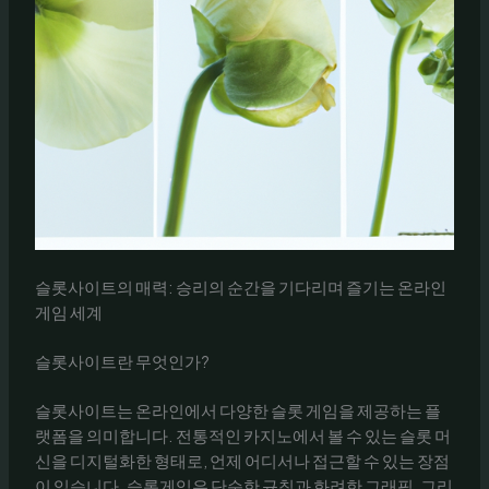
슬롯사이트의 매력: 승리의 순간을 기다리며 즐기는 온라인
게임 세계
슬롯사이트란 무엇인가?
슬롯사이트는 온라인에서 다양한 슬롯 게임을 제공하는 플
랫폼을 의미합니다. 전통적인 카지노에서 볼 수 있는 슬롯 머
신을 디지털화한 형태로, 언제 어디서나 접근할 수 있는 장점
이 있습니다. 슬롯게임은 단순한 규칙과 화려한 그래픽, 그리