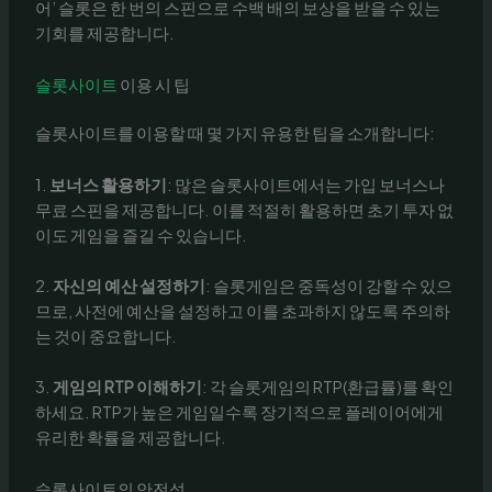
어’ 슬롯은 한 번의 스핀으로 수백 배의 보상을 받을 수 있는
기회를 제공합니다.
슬롯사이트
이용 시 팁
슬롯사이트를 이용할 때 몇 가지 유용한 팁을 소개합니다:
1.
보너스 활용하기
: 많은 슬롯사이트에서는 가입 보너스나
무료 스핀을 제공합니다. 이를 적절히 활용하면 초기 투자 없
이도 게임을 즐길 수 있습니다.
2.
자신의 예산 설정하기
: 슬롯게임은 중독성이 강할 수 있으
므로, 사전에 예산을 설정하고 이를 초과하지 않도록 주의하
는 것이 중요합니다.
3.
게임의 RTP 이해하기
: 각 슬롯게임의 RTP(환급률)를 확인
하세요. RTP가 높은 게임일수록 장기적으로 플레이어에게
유리한 확률을 제공합니다.
슬롯사이트의 안전성