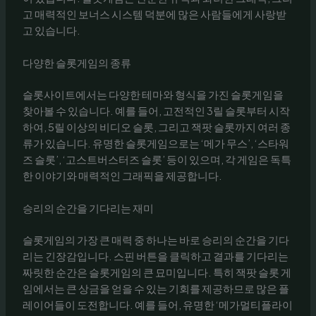
고 매력적인 보너스 시스템 덕분에 많은 사람들에게 사랑받
고 있습니다.
다양한 슬롯게임의 종류
슬롯사이트에서는 다양한 테마와 형식을 가진 슬롯게임을
찾아볼 수 있습니다. 예를 들어, 고전적인 3릴 슬롯부터 시작
하여, 5릴 이상의 비디오 슬롯, 그리고 잭팟 슬롯까지 여러 종
류가 있습니다. 유명한 슬롯게임으로는 ‘메가 무스’, ‘스타워
즈 슬롯’, ‘고스트버스터즈 슬롯’ 등이 있으며, 각 게임은 독특
한 이야기와 매력적인 그래픽을 제공합니다.
승리의 순간을 기다리는 재미
슬롯게임의 가장 큰 매력 중 하나는 바로 승리의 순간을 기다
리는 긴장감입니다. 스핀 버튼을 클릭하고 결과를 기다리는
짜릿한 순간은 슬롯게임의 큰 묘미입니다. 특히 잭팟 슬롯 게
임에서는 큰 상금을 얻을 수 있는 기회를 제공하므로 많은 플
레이어들이 도전합니다. 예를 들어, 유명한 ‘메가멀티플라이