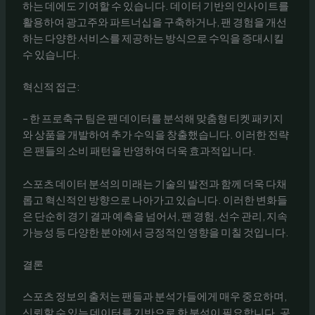
하는 데에도 기여할 수 있습니다. 데이터 기반의 인사이트를
활용하여 광고주와 파트너십을 구축하거나, 팬 경험을 개선
하는 다양한 서비스를 제공하는 방식으로 수익을 증대시킬
수 있습니다.
혁신적 접근:
– 한 프로축구 팀은 팬 데이터를 분석해 맞춤형 티켓 패키지
와 상품을 개발하여 추가 수익을 창출했습니다. 이러한 전략
은 팬들의 소비 패턴을 반영하여 더욱 효과적입니다.
스포츠 데이터 분석의 미래는 기술의 발전과 함께 더욱 다채
롭고 혁신적인 방향으로 나아가고 있습니다. 이러한 변화들
은 단순히 경기 결과 예측을 넘어서, 팬 경험, 선수 관리, 지속
가능성 등 다양한 분야에서 긍정적인 영향을 미칠 것입니다.
결론
스포츠 정보의 출처는 팬들과 분석가들에게 매우 중요하며,
신뢰할 수 있는 데이터를 기반으로 한 분석이 필요합니다. 공