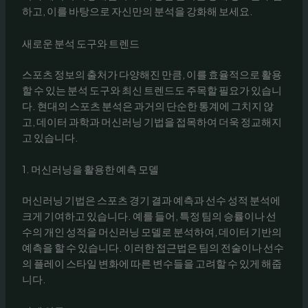
하고, 이를 바탕으로 자신만의 분석을 강화해 보세요.
새로운 분석 도구와 트렌드
스포츠 정보의 출처가 다양해진 만큼, 이를 효율적으로 활용
할 수 있는 분석 도구와 최신 트렌드도 주목할 필요가 있습니
다. 현대의 스포츠 분석은 과거의 단순한 통계에 그치지 않
고, 데이터 과학과 머신러닝 기법을 접목하여 더욱 정교해지
고 있습니다.
1. 머신러닝을 활용한 예측 모델
머신러닝 기법은 스포츠 경기 결과 예측과 선수 성적 분석에
크게 기여하고 있습니다. 예를 들어, 특정 팀의 승률이나 선
수의 개인 성적을 머신러닝 모델로 분석하여, 데이터 기반의
예측을 할 수 있습니다. 이러한 접근법은 팀의 전술이나 선수
의 플레이 스타일 변화에 따른 변수들을 고려할 수 있게 해줍
니다.