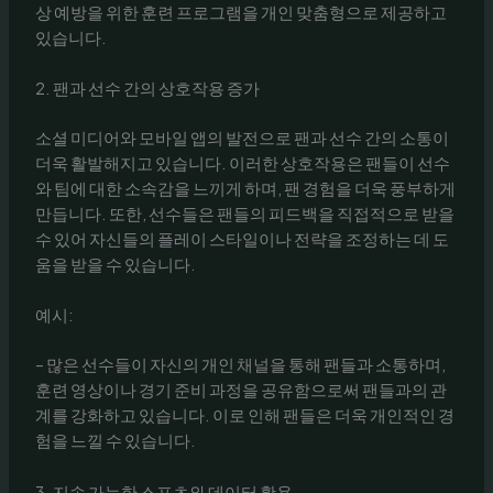
상 예방을 위한 훈련 프로그램을 개인 맞춤형으로 제공하고
있습니다.
2. 팬과 선수 간의 상호작용 증가
소셜 미디어와 모바일 앱의 발전으로 팬과 선수 간의 소통이
더욱 활발해지고 있습니다. 이러한 상호작용은 팬들이 선수
와 팀에 대한 소속감을 느끼게 하며, 팬 경험을 더욱 풍부하게
만듭니다. 또한, 선수들은 팬들의 피드백을 직접적으로 받을
수 있어 자신들의 플레이 스타일이나 전략을 조정하는 데 도
움을 받을 수 있습니다.
예시:
– 많은 선수들이 자신의 개인 채널을 통해 팬들과 소통하며,
훈련 영상이나 경기 준비 과정을 공유함으로써 팬들과의 관
계를 강화하고 있습니다. 이로 인해 팬들은 더욱 개인적인 경
험을 느낄 수 있습니다.
3. 지속 가능한 스포츠와 데이터 활용