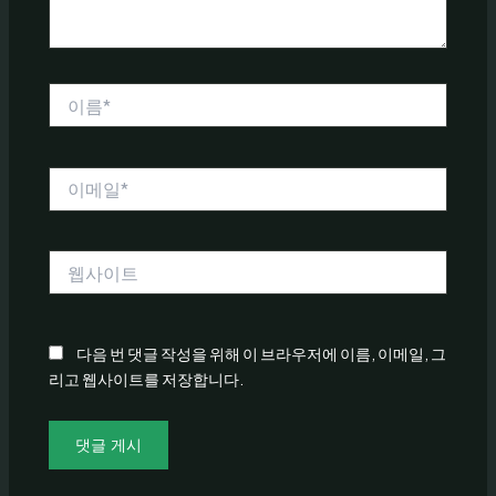
이
름
*
이
메
일
*
웹
사
이
트
다음 번 댓글 작성을 위해 이 브라우저에 이름, 이메일, 그
리고 웹사이트를 저장합니다.