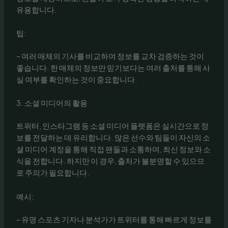
유용합니다.
팁:
– 여러 매체의 기사를 비교하여 정보를 교차 검증하는 것이
좋습니다. 한 매체의 정보만 믿기보다는 여러 출처를 통해 사
실 여부를 확인하는 것이 중요합니다.
3. 소셜 미디어의 활용
트위터, 인스타그램 등 소셜 미디어 플랫폼은 실시간으로 정
보를 전달하는 데 유리합니다. 많은 선수와 팀들이 자신의 소
셜 미디어 계정을 통해 직접 팬들과 소통하며, 최신 정보와 소
식을 전합니다. 하지만 이 경우, 출처가 불분명할 수 있으므
로 주의가 필요합니다.
예시:
– 유명 스포츠 기자나 분석가가 트위터를 통해 빠르게 정보를