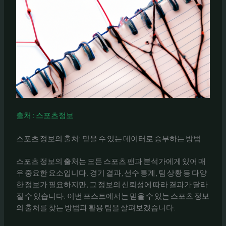
출처 : 스포츠정보
스포츠 정보의 출처: 믿을 수 있는 데이터로 승부하는 방법
스포츠 정보의 출처는 모든 스포츠 팬과 분석가에게 있어 매
우 중요한 요소입니다. 경기 결과, 선수 통계, 팀 상황 등 다양
한 정보가 필요하지만, 그 정보의 신뢰성에 따라 결과가 달라
질 수 있습니다. 이번 포스트에서는 믿을 수 있는 스포츠 정보
의 출처를 찾는 방법과 활용 팁을 살펴보겠습니다.