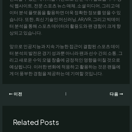
식 웹사이트, 전문 스포츠 뉴스 매체, 소셜 미디어, 그리고 데
이터 분석 플랫폼을 활용하면 더욱 정확한 정보를 얻을 수 있
습니다. 또한, 최신 기술인 머신러닝, AR/VR, 그리고 빅데이
터 분석을 통해 스포츠 데이터의 활용도와 팬 경험이 크게 향
상되고 있습니다.
앞으로 인공지능과 지속 가능한 접근이 결합된 스포츠 데이
터 분석의 발전은 경기 성과뿐 아니라 팬과 선수 간의 소통, 그
리고 새로운 수익 모델 창출에 긍정적인 영향을 미칠 것으로
예상됩니다. 이러한 변화에 적응하고 활용하는 것은 팬들에
게 더 풍부한 경험을 제공하는 데 기여할 것입니다.
이전
다음
Related Posts