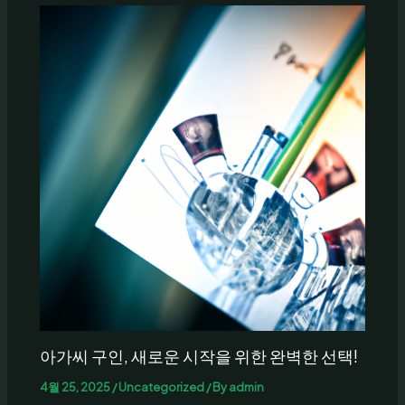
아가씨 구인, 새로운 시작을 위한 완벽한 선택!
4월 25, 2025
/
Uncategorized
/ By
admin