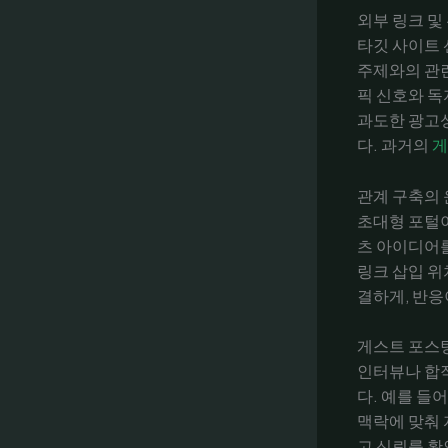
외부 링크 및
타깃 사이트 
주제와의 관
픽 신호와 독
과도한 광고성
다. 과거의
게
관계 구축의 
초대형 포털
츠 아이디어를
링크 삽입 위
결하게, 반응
게스트 포스팅
인터뷰나 합작
다. 예를 들
맥락에 맞춰
고 신뢰를 확