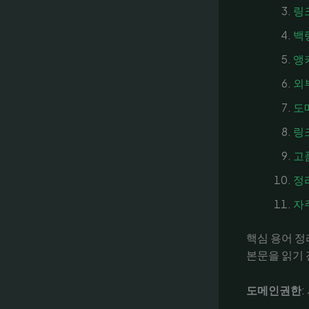
링
백
앵
외
도
링
고
정
자
핵심 용어 정
본문을 읽기 
도메인권한