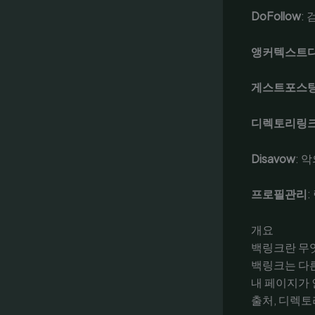
DoFollow
:
앵커텍스트
게스트포스
디렉토리링
Disavow
: 
프로필관리
개요
백링크란 무
백링크는 다른
내 페이지가 
출처, 디렉토