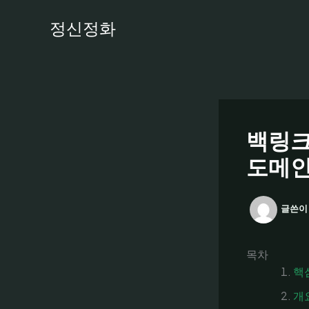
콘
정신정화
텐
츠
로
건
너
뛰
기
백링크
도메인
글쓴이
목차
핵
개