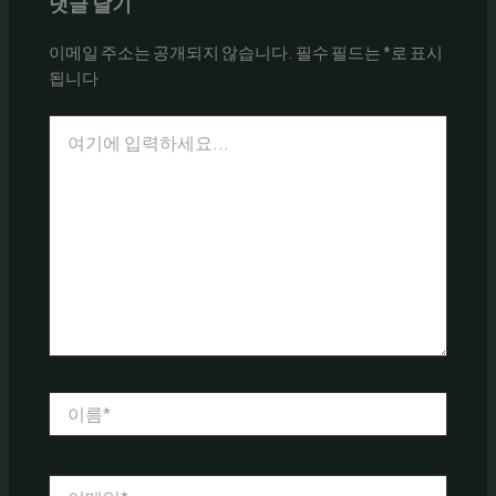
댓글 달기
이메일 주소는 공개되지 않습니다.
필수 필드는
*
로 표시
됩니다
여
기
에
입
력
하
세
요...
이
름
*
이