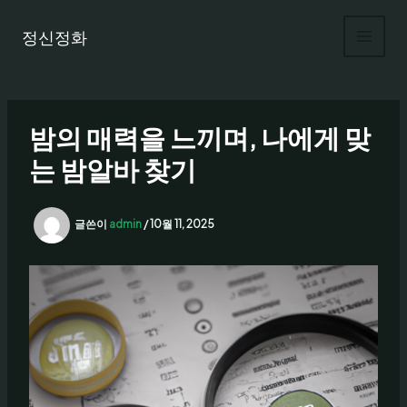
콘
텐
정신정화
츠
로
건
너
밤의 매력을 느끼며, 나에게 맞
뛰
기
는 밤알바 찾기
글쓴이
admin
/
10월 11, 2025