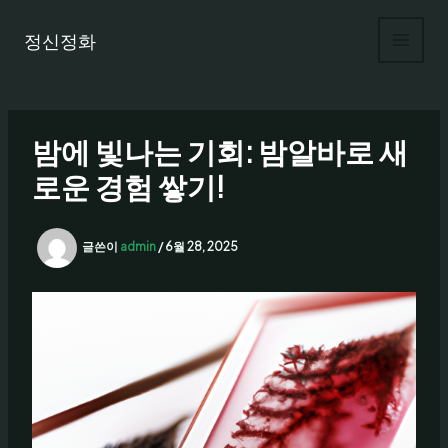
콘
텐
정신정화
츠
로
건
너
밤에 빛나는 기회: 밤알바로 새
뛰
기
로운 경험 쌓기!
글쓴이
admin
/
6월 28, 2025