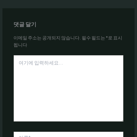
댓글 달기
이메일 주소는 공개되지 않습니다.
필수 필드는
*
로 표시
됩니다
여
기
에
입
력
하
세
요...
이