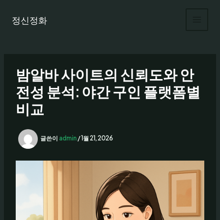
콘
텐
정신정화
츠
로
건
너
밤알바 사이트의 신뢰도와 안
뛰
기
전성 분석: 야간 구인 플랫폼별
비교
글쓴이
admin
/
1월 21, 2026