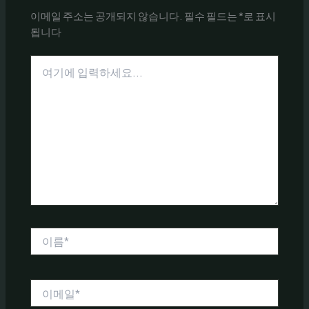
이메일 주소는 공개되지 않습니다.
필수 필드는
*
로 표시
됩니다
여
기
에
입
력
하
세
요...
이
름
*
이
메