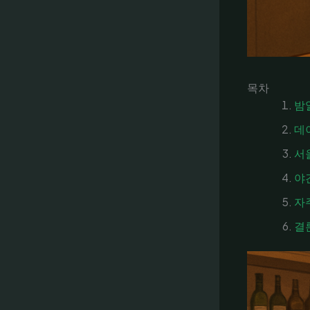
목차
밤
데
서
야
자
결