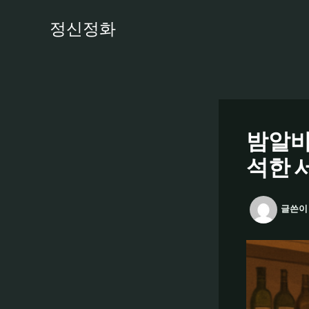
콘
정신정화
텐
츠
로
건
너
뛰
기
밤알바
석한 
글쓴이