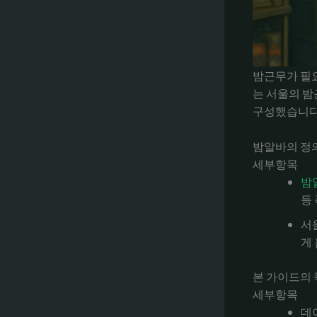
밤근무가 필요
는 서울의 밤
구성했습니다
밤알바의 정
세부항목
밤
등
서
게
본 가이드의
세부항목
데