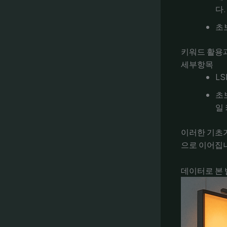
다.
초
키워드 활용
세부항목
L
초
일
이러한 기초
으로 이어집
데이터로 본