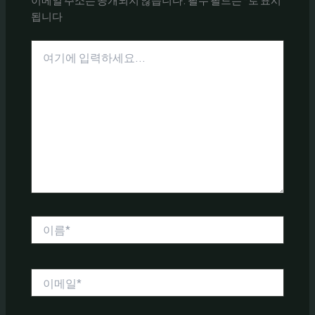
됩니다
여
기
에
입
력
하
세
요...
이
름
*
이
메
일