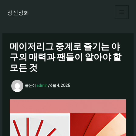
콘
텐
정신정화
츠
로
건
너
메이저리그 중계로 즐기는 야
뛰
기
구의 매력과 팬들이 알아야 할
모든 것
글쓴이
admin
/
6월 4, 2025