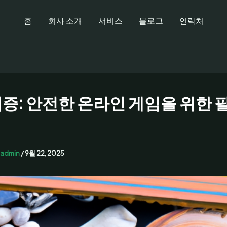
홈
회사 소개
서비스
블로그
연락처
증: 안전한 온라인 게임을 위한 
admin
/
9월 22, 2025