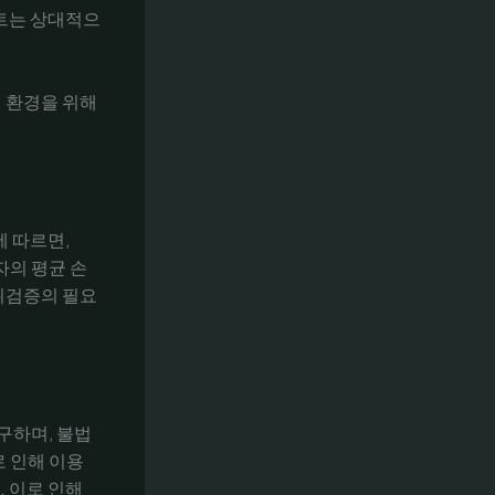
이트는 상대적으
 환경을 위해
에 따르면,
자의 평균 손
튀검증의 필요
구하며, 불법
 인해 이용
 이로 인해