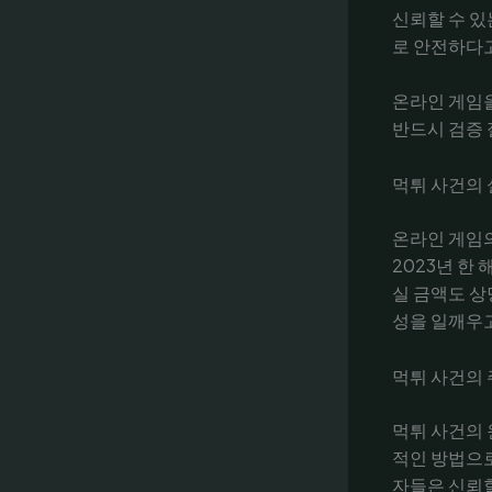
신뢰할 수 있
로 안전하다고
온라인 게임
반드시 검증 
먹튀 사건의 
온라인 게임의
2023년 한
실 금액도 
성을 일깨우
먹튀 사건의 
먹튀 사건의 
적인 방법으로
자들은 신뢰할