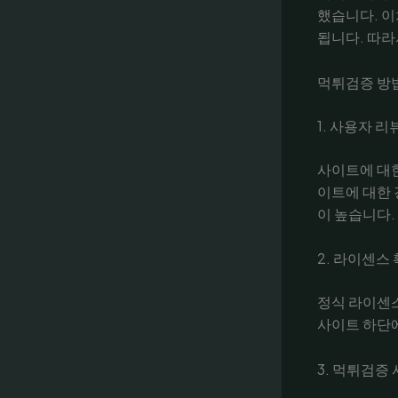
했습니다. 이
됩니다. 따라
먹튀검증 방
1. 사용자 
사이트에 대한
이트에 대한 
이 높습니다.
2. 라이센스
정식 라이센스
사이트 하단에
3. 먹튀검증