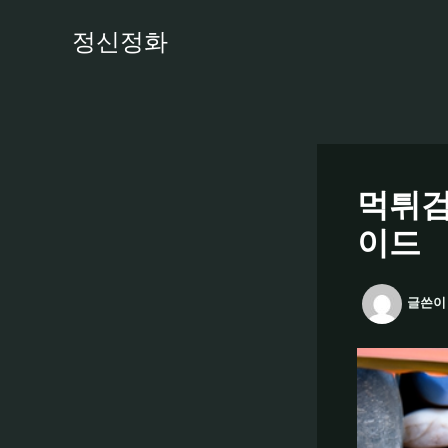
콘
정신정화
텐
츠
로
건
너
뛰
기
먹튀검
이드
글쓴이