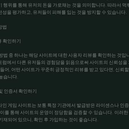
 행위를 통해 유저의 돈을 가로채는 것을 의미합니다. 따라서 
성을 평가하고, 유저들이 피해를 입는 것을 방지할 수 있습니다.
방법
리뷰 확인하기
방법 중 하나는 해당 사이트에 대한 사용자 리뷰를 확인하는 것입
포럼에서 다른 유저들의 경험담을 읽음으로써 사이트의 신뢰성을 
 들어, 어떤 사이트가 꾸준히 긍정적인 리뷰를 받고 있다면, 신뢰
높습니다.
 및 인증서 확인하기
라인 게임 사이트는 보통 특정 기관에서 발급받은 라이센스나 인
 이를 통해 사이트의 운영이 정당함을 검증할 수 있습니다. 이러한
기재되어 있으니, 확인 후 가입하는 것이 좋습니다.