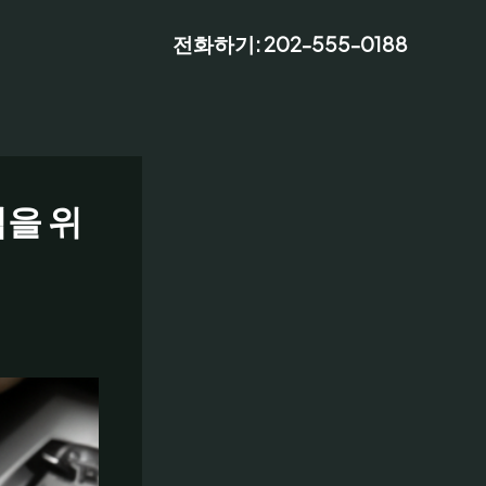
전화하기: 202-555-0188
임을 위