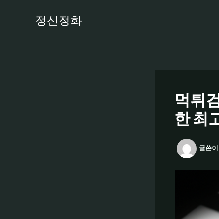
콘
정신정화
텐
츠
로
건
너
뛰
기
먹튀검
한 최
글쓴이