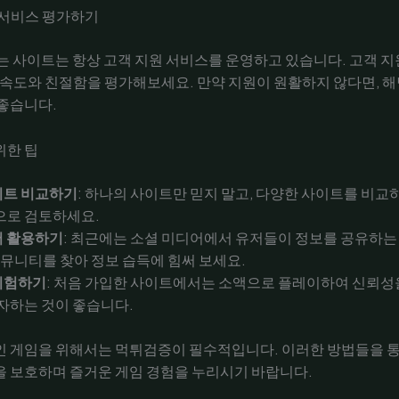
원 서비스 평가하기
는 사이트는 항상 고객 지원 서비스를 운영하고 있습니다. 고객 
 속도와 친절함을 평가해보세요. 만약 지원이 원활하지 않다면, 
좋습니다.
위한 팁
이트 비교하기
: 하나의 사이트만 믿지 말고, 다양한 사이트를 비교
으로 검토하세요.
어 활용하기
: 최근에는 소셜 미디어에서 유저들이 정보를 공유하는
커뮤니티를 찾아 정보 습득에 힘써 보세요.
시험하기
: 처음 가입한 사이트에서는 소액으로 플레이하여 신뢰성을
자하는 것이 좋습니다.
인 게임을 위해서는 먹튀검증이 필수적입니다. 이러한 방법들을 
 보호하며 즐거운 게임 경험을 누리시기 바랍니다.