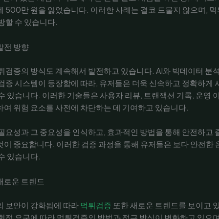
 500만 원을 잃었습니다. 이러한 사례는 결코 드물지 않으며, 
방할 수 있습니다.
발전 방향
튀검증의 방식도 계속해서 발전하고 있습니다. AI와 빅데이터 분
검증 시스템이 등장함에 따라, 유저들은 더욱 신속하고 정확하게
수 있습니다. 이러한 기술들은 사용자 리뷰, 트랜잭션 기록, 운영 
여 위험 요소를 사전에 차단하는 데 기여하고 있습니다.
필요성과 그 중요성을 인식하고, 효과적인 방법을 통해 안전하고
이 중요합니다. 이러한 검증 과정을 통해 유저들은 보다 안전한
수 있습니다.
새로운 트렌드
의 보안이 강화됨에 따라
먹튀검증
또한 새로운 트렌드를 보이고 
회적 요구에 따라 먹튀검증의 방법과 접근 방식이 변화하고 있으며