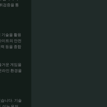
먹튀검증을 통
석 기술을 활용
 사이트의 안전
이력 등을 종합
 즐거운 게임을
 온라인 환경을
있습니다. 기술
, 이는 유저