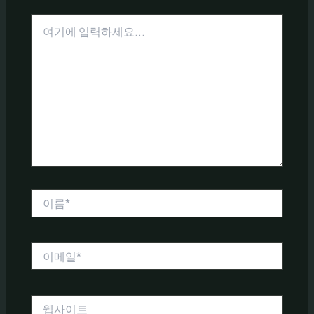
여
기
에
입
력
하
세
요...
이
름
*
이
메
일
*
웹