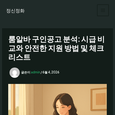
콘
텐
정신정화
츠
로
건
너
룸알바 구인공고 분석: 시급 비
뛰
기
교와 안전한 지원 방법 및 체크
리스트
글쓴이
admin
/
6월 4, 2026