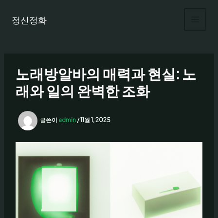
콘
텐
정신정화
츠
로
건
너
노래방알바의 매력과 현실: 노
뛰
기
래와 일의 완벽한 조화
글쓴이
admin
/
11월 1, 2025