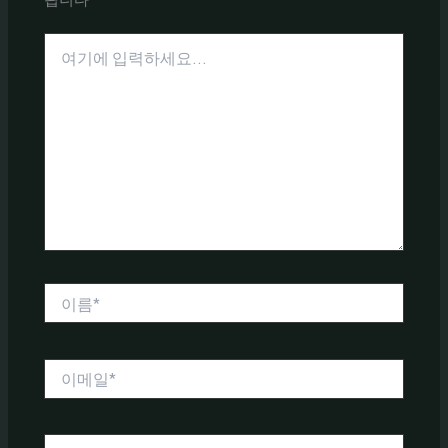
여
기
에
입
력
하
세
요...
이
름
*
이
메
일
*
웹