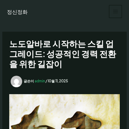
콘
텐
정신정화
츠
로
건
너
노도알바로 시작하는 스킬 업
뛰
기
그레이드: 성공적인 경력 전환
을 위한 길잡이
글쓴이
admin
/
10월 11, 2025