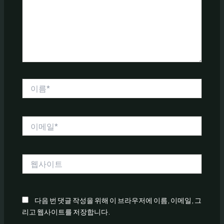
하
세
요...
이
름
*
이
메
일
*
웹
사
이
트
다음 번 댓글 작성을 위해 이 브라우저에 이름, 이메일, 그
리고 웹사이트를 저장합니다.