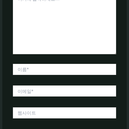
에
입
력
하
세
요...
이
름
*
이
메
일
*
웹
사
이
트