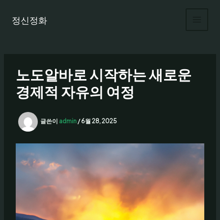
콘
텐
정신정화
츠
로
건
너
노도알바로 시작하는 새로운
뛰
기
경제적 자유의 여정
글쓴이
admin
/
6월 28, 2025