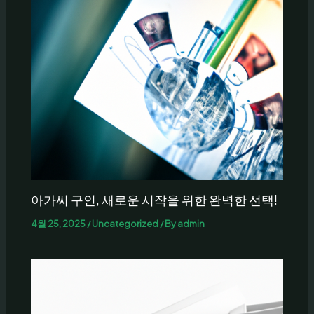
아가씨 구인, 새로운 시작을 위한 완벽한 선택!
4월 25, 2025
/
Uncategorized
/ By
admin