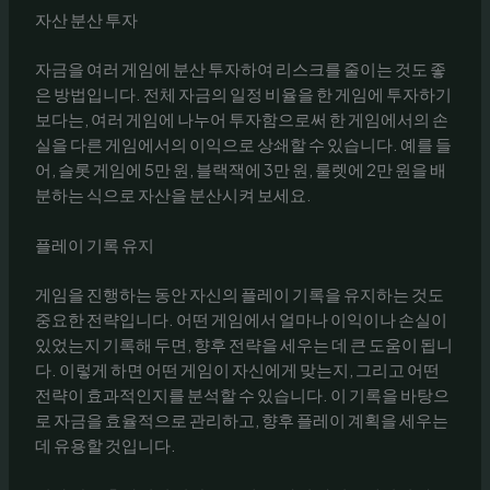
자산 분산 투자
자금을 여러 게임에 분산 투자하여 리스크를 줄이는 것도 좋
은 방법입니다. 전체 자금의 일정 비율을 한 게임에 투자하기
보다는, 여러 게임에 나누어 투자함으로써 한 게임에서의 손
실을 다른 게임에서의 이익으로 상쇄할 수 있습니다. 예를 들
어, 슬롯 게임에 5만 원, 블랙잭에 3만 원, 룰렛에 2만 원을 배
분하는 식으로 자산을 분산시켜 보세요.
플레이 기록 유지
게임을 진행하는 동안 자신의 플레이 기록을 유지하는 것도
중요한 전략입니다. 어떤 게임에서 얼마나 이익이나 손실이
있었는지 기록해 두면, 향후 전략을 세우는 데 큰 도움이 됩니
다. 이렇게 하면 어떤 게임이 자신에게 맞는지, 그리고 어떤
전략이 효과적인지를 분석할 수 있습니다. 이 기록을 바탕으
로 자금을 효율적으로 관리하고, 향후 플레이 계획을 세우는
데 유용할 것입니다.