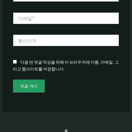
*
이
메
일
*
웹
사
이
트
다음 번 댓글 작성을 위해 이 브라우저에 이름, 이메일, 그
리고 웹사이트를 저장합니다.
홈