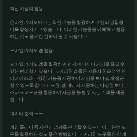
최신 기술의 활용
온라인 카지노에서는 최신 기술을 활용하여 게임의 경험을
더욱 향상시키고 있습니다. 이러한 기술들을 이해하고 활용
하는 것도 중요한 전략이 될 수 있습니다.
모바일 카지노 앱 활용
모바일 카지노 앱을 활용하면 언제 어디서나 게임을 즐길 수
있는 편리함이 있습니다. 이러한 앱들은 사용자 친화적인 인
터페이스와 다양한 기능을 제공하여 게임을 보다 쉽게 접근
할 수 있도록 합니다. 또한, 앱 내에서 제공하는 다양한 보너
스와 프로모션을 활용하여 자금을 늘릴 수 있는 기회를 제공
합니다.
데이터 분석 도구
게임 플레이 중 자신의 성과를 분석할 수 있는 데이터 분석 도
구를 활용하는 것도 좋은 방법입니다. 이러한 도구들은 각 게