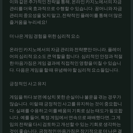
이와 같은 추가적인 전략을 통해, 온라인 카지노에서의 자금
관리를 더욱 효과적으로 수행할 수 있습니다. 꽁머니와 자금
관리의 중요성을 잊지 말고, 전략적인 플레이를 통해 더 많은
즐거움을 누리세요!
더 나은 게임 경험을 위한 심리적 요소
온라인 카지노에서의 자금 관리와 전략뿐만 아니라, 플레이
어의 심리적 요소도 큰 역할을 합니다. 심리적인 안정과 적절
한 마음가짐은 게임 결과에 직접적인 영향을 미칠 수 있습니
다. 다음은 게임을 할 때 유념해야 할 심리적 요소들입니다.
긍정적인 사고 유지
게임을 하다 보면 예상치 못한 손실이나 불운을 겪는 경우가
많습니다. 이럴 때 긍정적인 사고를 유지하는 것이 중요합니
다. 실패를 수용하고 이를 배움의 기회로 삼는 태도가 필요합
니다. 예를 들어, 특정 게임에서 연속으로 패배했다면, 그 게
임의 전략을 다시 검토하고 개선할 수 있는 기회로 생각하는
것이 좋습니다. 긍정적인 마음가짐은 장기적으로 더 나은 결