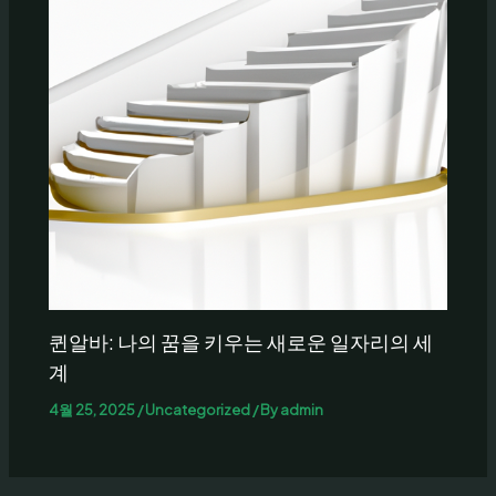
퀸알바: 나의 꿈을 키우는 새로운 일자리의 세
계
4월 25, 2025
/
Uncategorized
/ By
admin