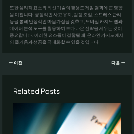
또한 심리적 요소와 최신 기술의 활용도 게임 결과에 큰 영향
을 미칩니다. 긍정적인 사고 유지, 감정 조절, 스트레스 관리
등을 통해 안정적인 마음가짐을 갖추고, 모바일 카지노 앱과
데이터 분석 도구를 활용하여 보다 나은 전략을 세우는 것이
중요합니다. 이러한 요소들이 결합될 때, 온라인 카지노에서
의 즐거움과 성공을 극대화할 수 있을 것입니다.
이전
다음
Related Posts