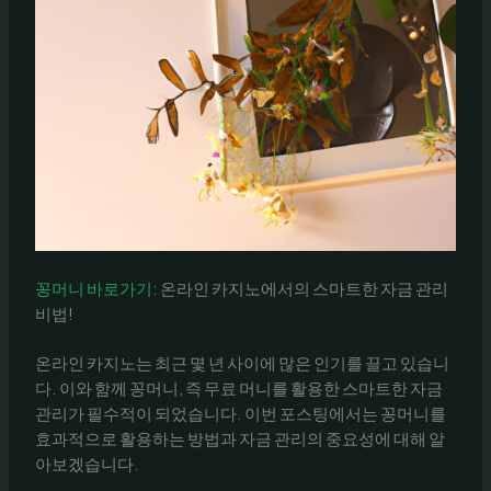
꽁머니 바로가기
: 온라인 카지노에서의 스마트한 자금 관리
비법!
온라인 카지노는 최근 몇 년 사이에 많은 인기를 끌고 있습니
다. 이와 함께 꽁머니, 즉 무료 머니를 활용한 스마트한 자금
관리가 필수적이 되었습니다. 이번 포스팅에서는 꽁머니를
효과적으로 활용하는 방법과 자금 관리의 중요성에 대해 알
아보겠습니다.