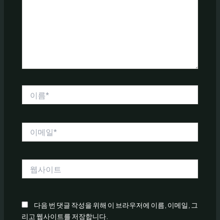
력
하
세
요...
이
름
*
이
메
일
*
웹
사
이
트
다음 번 댓글 작성을 위해 이 브라우저에 이름, 이메일, 그
리고 웹사이트를 저장합니다.