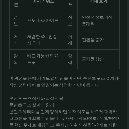
예시 키워드
기대 효과
분
도
정
정
안정적 정보검색
초보 SEO 가이드
보
보
트래픽
거
저렴한 SSL 인증
거
전환율 증가
래
서 구매
래
탐
비교 가능한 SEO
탐
클릭률 상승
색
도구
색
이 과정을 통해 키워드 맵이 만들어지면, 콘텐츠 구조 설계와
작성 전략에 바로 연결되는 강력한 기반이 됩니다.
콘텐츠 구조 설계와 작성 전략
콘텐츠 구조 설계의 원리
콘텐츠의 뼈대를 먼저 정의하면 독자 의도를 빠르게 파악하
고 흐름을 매끄럽게 만듭니다. 사용자 의도(정보/거래/탐색)
를 핵심 주제로 매핑하고, 주제별 하위 섹션을 1~2개로 제한