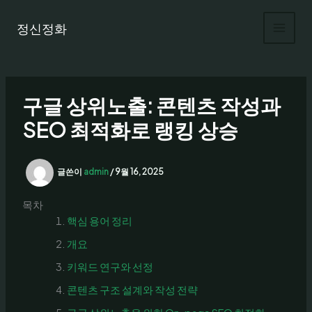
콘
텐
정신정화
츠
로
건
너
구글 상위노출: 콘텐츠 작성과
뛰
기
SEO 최적화로 랭킹 상승
글쓴이
admin
/
9월 16, 2025
목차
핵심 용어 정리
개요
키워드 연구와 선정
콘텐츠 구조 설계와 작성 전략