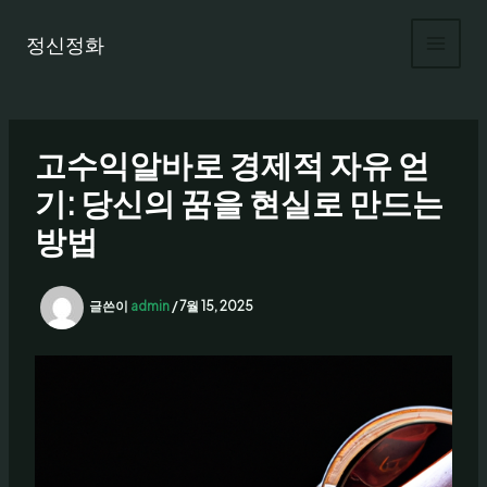
콘
텐
정신정화
츠
로
건
너
고수익알바로 경제적 자유 얻
뛰
기
기: 당신의 꿈을 현실로 만드는
방법
글쓴이
admin
/
7월 15, 2025