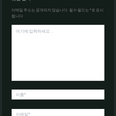
이메일 주소는 공개되지 않습니다.
필수 필드는
*
로 표시
됩니다
여
기
에
입
력
하
세
요...
이
름
*
이