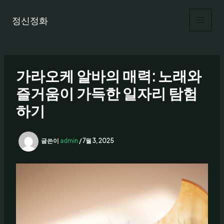
콘
텐
정신정화
츠
로
건
너
가라오케 알바의 매력: 노래와
뛰
기
즐거움이 가득한 일자리 탐험
하기
글쓴이
admin
/
7월 3, 2025