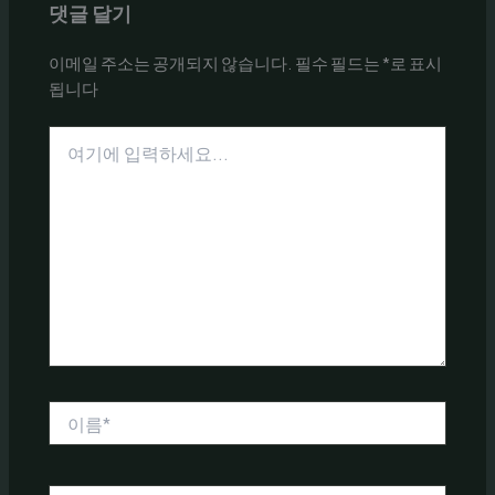
댓글 달기
이메일 주소는 공개되지 않습니다.
필수 필드는
*
로 표시
됩니다
여
기
에
입
력
하
세
요...
이
름
*
이