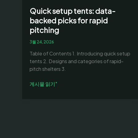
Quick setup tents: data-
backed picks for rapid
pitching
3월 24, 2026
Table of Contents 1. Introducing quick setup
tents 2. Designs and categories of rapid-
pitch shelters 3.
Quick
게시물 읽기"
setup
tents:
data-
backed
picks
for
rapid