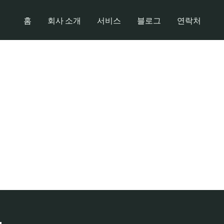
홈
회사 소개
서비스
블로그
연락처
화류계 알바 안전하