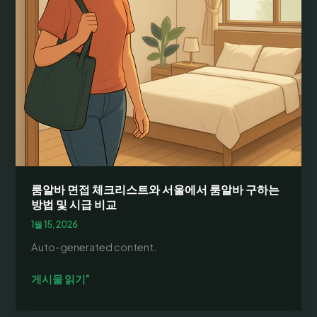
룸알바 면접 체크리스트와 서울에서 룸알바 구하는
방법 및 시급 비교
1월 15, 2026
Auto-generated content.
룸
게시물 읽기"
알
바