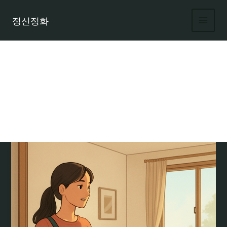
콘
텐
정신정화
츠
로
건
너
뛰
기
호스트바 아르바이트